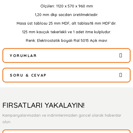
Ölçüleri: 1120 x 570 x 960 mm
1,20 mm dkp sacdan üretilmektedir.
Masa üst tablosu 25 mm MDF, alt tablası18 mm MDF'dir.
125 mm kauçuk tekerlekli ve 1 adet itme kulpludur.
Renk: Elektrostatik boyalı Ral 5015 Açık mavi
YORUMLAR
SORU & CEVAP
Bu ürüne ilk yorumu siz yapın!
Yorum Yaz
Ürün hakkında henüz soru sorulmamış.
FIRSATLARI YAKALAYIN!
Kampanyalarımızdan ve indirimlerimizden güncel olarak haberdar
Soru Sor
olun.