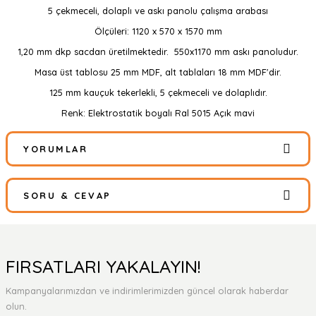
5 çekmeceli, dolaplı ve askı panolu çalışma arabası
Ölçüleri: 1120 x 570 x 1570 mm
1,20 mm dkp sacdan üretilmektedir. 550x1170 mm askı panoludur.
Masa üst tablosu 25 mm MDF, alt tablaları 18 mm MDF'dir.
125 mm kauçuk tekerlekli, 5 çekmeceli ve dolaplıdır.
Renk: Elektrostatik boyalı Ral 5015 Açık mavi
YORUMLAR
SORU & CEVAP
Bu ürüne ilk yorumu siz yapın!
Yorum Yaz
Ürün hakkında henüz soru sorulmamış.
FIRSATLARI YAKALAYIN!
Kampanyalarımızdan ve indirimlerimizden güncel olarak haberdar
Soru Sor
olun.