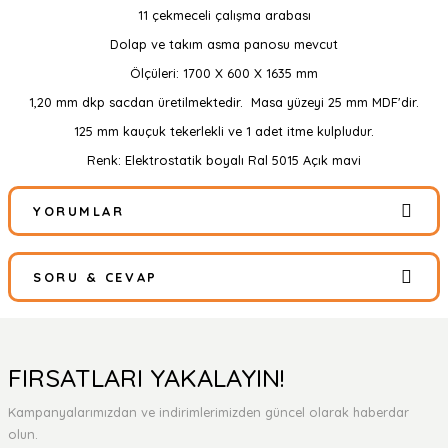
11 çekmeceli çalışma arabası
Dolap ve takım asma panosu mevcut
Ölçüleri: 1700 X 600 X 1635 mm
1,20 mm dkp sacdan üretilmektedir. Masa yüzeyi 25 mm MDF'dir.
125 mm kauçuk tekerlekli ve 1 adet itme kulpludur.
Renk: Elektrostatik boyalı Ral 5015 Açık mavi
YORUMLAR
SORU & CEVAP
Bu ürüne ilk yorumu siz yapın!
Yorum Yaz
Ürün hakkında henüz soru sorulmamış.
FIRSATLARI YAKALAYIN!
Kampanyalarımızdan ve indirimlerimizden güncel olarak haberdar
Soru Sor
olun.