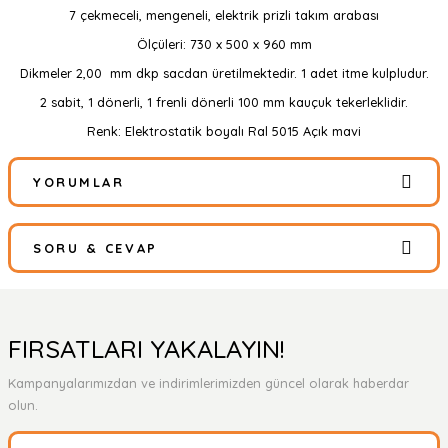
7 çekmeceli, mengeneli, elektrik prizli takım arabası
Ölçüleri: 730 x 500 x 960 mm
Dikmeler 2,00 mm dkp sacdan üretilmektedir. 1 adet itme kulpludur.
2 sabit, 1 dönerli, 1 frenli dönerli 100 mm kauçuk tekerleklidir.
Renk: Elektrostatik boyalı Ral 5015 Açık mavi
YORUMLAR
SORU & CEVAP
Bu ürüne ilk yorumu siz yapın!
Yorum Yaz
Ürün hakkında henüz soru sorulmamış.
FIRSATLARI YAKALAYIN!
Kampanyalarımızdan ve indirimlerimizden güncel olarak haberdar
Soru Sor
olun.