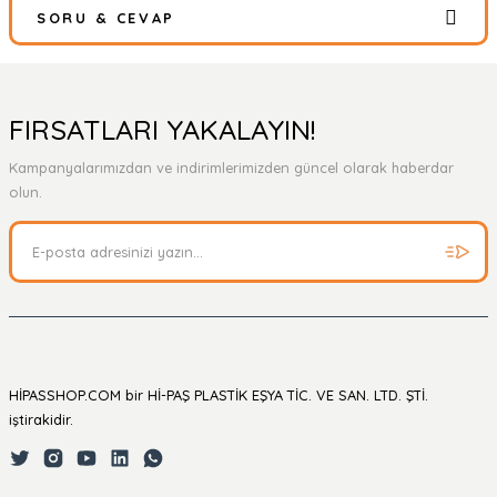
SORU & CEVAP
Bu ürüne ilk yorumu siz yapın!
Yorum Yaz
Ürün hakkında henüz soru sorulmamış.
FIRSATLARI YAKALAYIN!
Kampanyalarımızdan ve indirimlerimizden güncel olarak haberdar
Soru Sor
olun.
HİPASSHOP.COM bir Hİ-PAŞ PLASTİK EŞYA TİC. VE SAN. LTD. ŞTİ.
iştirakidir.