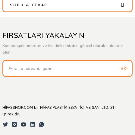
SORU & CEVAP
Bu ürüne ilk yorumu siz yapın!
Yorum Yaz
Ürün hakkında henüz soru sorulmamış.
FIRSATLARI YAKALAYIN!
Kampanyalarımızdan ve indirimlerimizden güncel olarak haberdar
Soru Sor
olun.
HİPASSHOP.COM bir Hİ-PAŞ PLASTİK EŞYA TİC. VE SAN. LTD. ŞTİ.
iştirakidir.