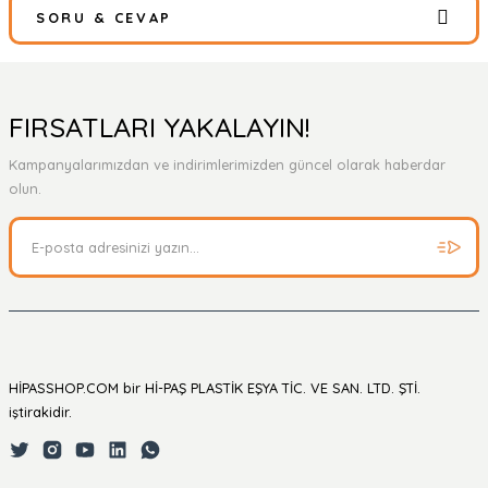
SORU & CEVAP
Bu ürüne ilk yorumu siz yapın!
Yorum Yaz
Ürün hakkında henüz soru sorulmamış.
FIRSATLARI YAKALAYIN!
Kampanyalarımızdan ve indirimlerimizden güncel olarak haberdar
Soru Sor
olun.
HİPASSHOP.COM bir Hİ-PAŞ PLASTİK EŞYA TİC. VE SAN. LTD. ŞTİ.
iştirakidir.