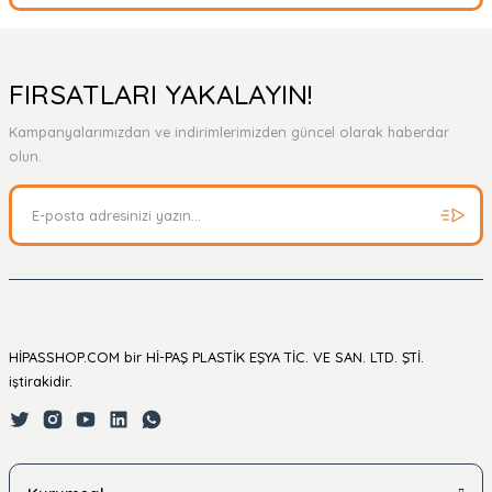
Bu ürüne ilk yorumu siz yapın!
Yorum Yaz
Ürün hakkında henüz soru sorulmamış.
FIRSATLARI YAKALAYIN!
Kampanyalarımızdan ve indirimlerimizden güncel olarak haberdar
Soru Sor
olun.
HİPASSHOP.COM bir Hİ-PAŞ PLASTİK EŞYA TİC. VE SAN. LTD. ŞTİ.
iştirakidir.