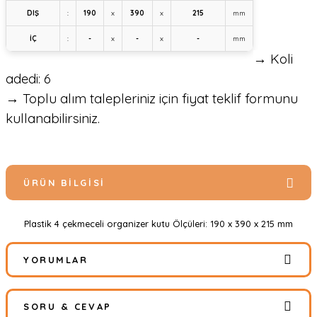
DIŞ
:
190
x
390
x
215
mm
İÇ
:
-
x
-
x
-
mm
→ Koli
adedi: 6
→ Toplu alım talepleriniz için fiyat teklif formunu
kullanabilirsiniz.
ÜRÜN BILGISI
Plastik 4 çekmeceli organizer kutu Ölçüleri: 190 x 390 x 215 mm
YORUMLAR
SORU & CEVAP