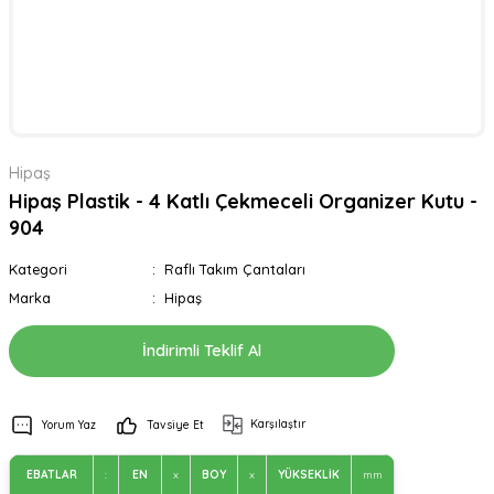
Hipaş
Hipaş Plastik - 4 Katlı Çekmeceli Organizer Kutu -
904
Kategori
Raflı Takım Çantaları
Marka
Hipaş
İndirimli Teklif Al
Karşılaştır
Yorum Yaz
Tavsiye Et
EBATLAR
:
EN
x
BOY
x
YÜKSEKLİK
mm