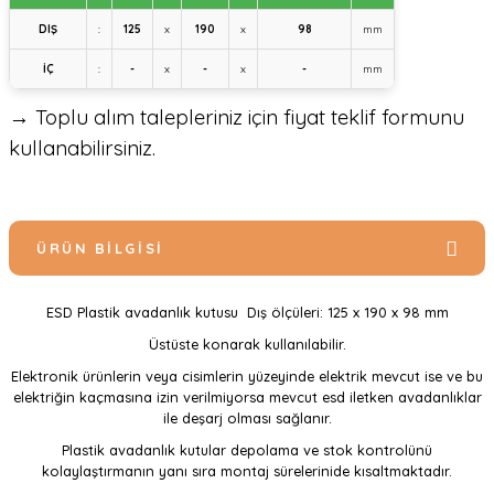
DIŞ
:
125
x
190
x
98
mm
İÇ
:
-
x
-
x
-
mm
→ Toplu alım talepleriniz için fiyat teklif formunu
kullanabilirsiniz.
ÜRÜN BILGISI
ESD Plastik avadanlık kutusu Dış ölçüleri: 125 x 190 x 98 mm
Üstüste konarak kullanılabilir.
Elektronik ürünlerin veya cisimlerin yüzeyinde elektrik mevcut ise ve bu
elektriğin kaçmasına izin verilmiyorsa mevcut esd iletken avadanlıklar
ile deşarj olması sağlanır.
Plastik avadanlık kutular depolama ve stok kontrolünü
kolaylaştırmanın yanı sıra montaj sürelerinide kısaltmaktadır.