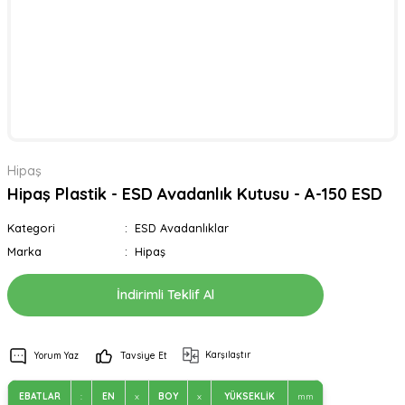
Hipaş
Hipaş Plastik - ESD Avadanlık Kutusu - A-150 ESD
Kategori
ESD Avadanlıklar
Marka
Hipaş
İndirimli Teklif Al
Karşılaştır
Yorum Yaz
Tavsiye Et
EBATLAR
:
EN
x
BOY
x
YÜKSEKLİK
mm