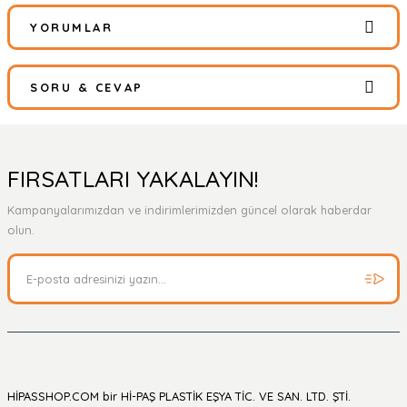
YORUMLAR
SORU & CEVAP
Bu ürüne ilk yorumu siz yapın!
Yorum Yaz
Ürün hakkında henüz soru sorulmamış.
FIRSATLARI YAKALAYIN!
Kampanyalarımızdan ve indirimlerimizden güncel olarak haberdar
Soru Sor
olun.
HİPASSHOP.COM bir Hİ-PAŞ PLASTİK EŞYA TİC. VE SAN. LTD. ŞTİ.