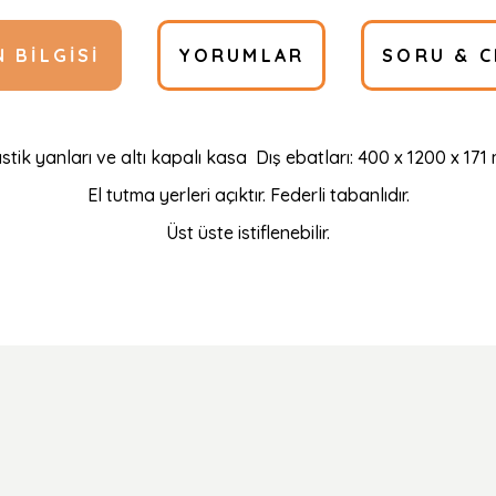
 BILGISI
YORUMLAR
SORU & C
stik yanları ve altı kapalı kasa Dış ebatları: 400 x 1200 x 17
El tutma yerleri açıktır. Federli tabanlıdır.
Üst üste istiflenebilir.
Ürün hakkında henüz soru sorulmamış.
Bu ürüne ilk yorumu siz yapın!
Yorum Yaz
Soru Sor