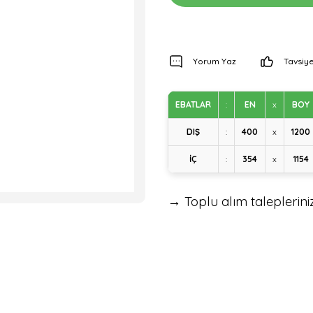
Yorum Yaz
Tavsiye
EBATLAR
:
EN
x
BOY
DIŞ
:
400
x
1200
İÇ
:
354
x
1154
→ Toplu alım talepleriniz 