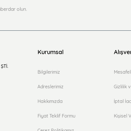
berdar olun.
Kurumsal
Alışve
ŞTİ.
Bilgilerimiz
Mesafel
Adreslerimiz
Gizlilik
Hakkımızda
İptal İa
Fiyat Teklif Formu
Kişisel V
Çerez Politikamız