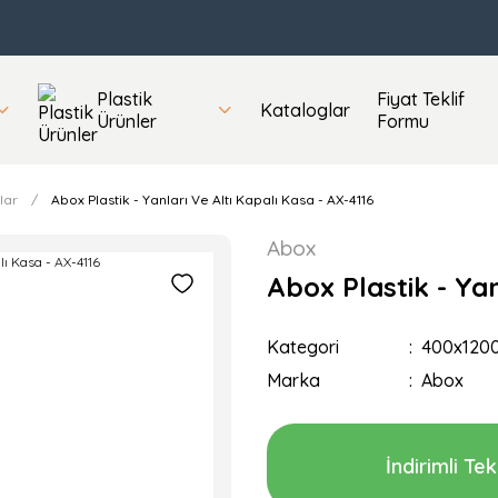
Plastik
Fiyat Teklif
Kataloglar
Ürünler
Formu
lar
Abox Plastik - Yanları Ve Altı Kapalı Kasa - AX-4116
Abox
Abox Plastik - Yan
Kategori
400x120
Marka
Abox
İndirimli Tekl