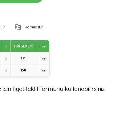
 Et
Karşılaştır
x
YÜKSEKLİK
mm
x
171
mm
x
158
mm
için fiyat teklif formunu kullanabilirsiniz.