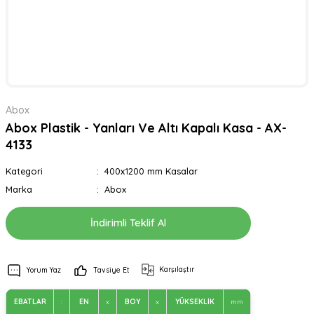
Abox
Abox Plastik - Yanları Ve Altı Kapalı Kasa - AX-
4133
Kategori
400x1200 mm Kasalar
Marka
Abox
İndirimli Teklif Al
Karşılaştır
Yorum Yaz
Tavsiye Et
EBATLAR
:
EN
x
BOY
x
YÜKSEKLİK
mm