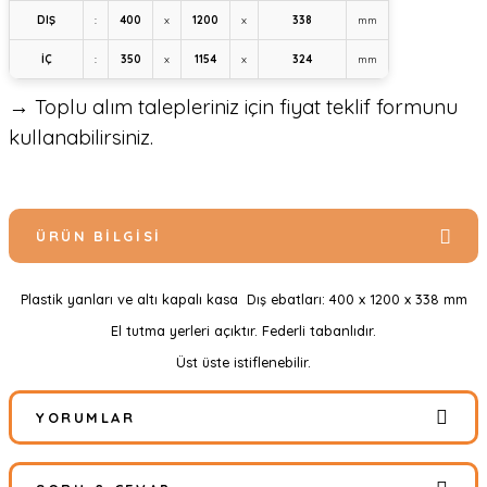
DIŞ
:
400
x
1200
x
338
mm
İÇ
:
350
x
1154
x
324
mm
→ Toplu alım talepleriniz için fiyat teklif formunu
kullanabilirsiniz.
ÜRÜN BILGISI
Plastik yanları ve altı kapalı kasa Dış ebatları: 400 x 1200 x 338 mm
El tutma yerleri açıktır. Federli tabanlıdır.
Üst üste istiflenebilir.
YORUMLAR