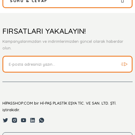
SORU & CEVAP
Bu ürüne ilk yorumu siz yapın!
Yorum Yaz
Ürün hakkında henüz soru sorulmamış.
FIRSATLARI YAKALAYIN!
Kampanyalarımızdan ve indirimlerimizden güncel olarak haberdar
Soru Sor
olun.
HİPASSHOP.COM bir Hİ-PAŞ PLASTİK EŞYA TİC. VE SAN. LTD. ŞTİ.
iştirakidir.