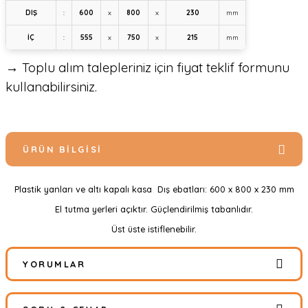
DIŞ
:
600
x
800
x
230
mm
İÇ
:
555
x
750
x
215
mm
→ Toplu alım talepleriniz için fiyat teklif formunu
kullanabilirsiniz.
ÜRÜN BILGISI
Plastik yanları ve altı kapalı kasa Dış ebatları: 600 x 800 x 230 mm
El tutma yerleri açıktır. Güçlendirilmiş tabanlıdır.
Üst üste istiflenebilir.
YORUMLAR