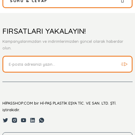
SORU & CEVAP
Bu ürüne ilk yorumu siz yapın!
Yorum Yaz
Ürün hakkında henüz soru sorulmamış.
FIRSATLARI YAKALAYIN!
Kampanyalarımızdan ve indirimlerimizden güncel olarak haberdar
Soru Sor
olun.
HİPASSHOP.COM bir Hİ-PAŞ PLASTİK EŞYA TİC. VE SAN. LTD. ŞTİ.
iştirakidir.