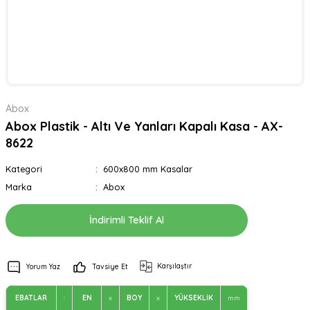
Abox
Abox Plastik - Altı Ve Yanları Kapalı Kasa - AX-
8622
Kategori
600x800 mm Kasalar
Marka
Abox
İndirimli Teklif Al
Karşılaştır
Yorum Yaz
Tavsiye Et
EBATLAR
:
EN
x
BOY
x
YÜKSEKLİK
mm