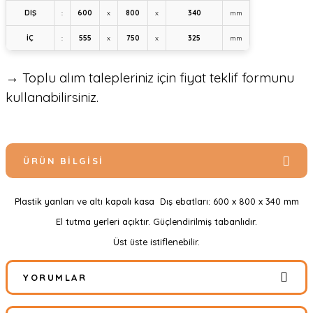
DIŞ
:
600
x
800
x
340
mm
İÇ
:
555
x
750
x
325
mm
→ Toplu alım talepleriniz için fiyat teklif formunu
kullanabilirsiniz.
ÜRÜN BILGISI
Plastik yanları ve altı kapalı kasa Dış ebatları: 600 x 800 x 340 mm
El tutma yerleri açıktır. Güçlendirilmiş tabanlıdır.
Üst üste istiflenebilir.
YORUMLAR