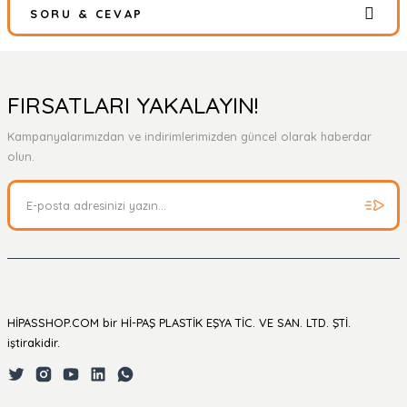
SORU & CEVAP
Bu ürüne ilk yorumu siz yapın!
Yorum Yaz
Ürün hakkında henüz soru sorulmamış.
FIRSATLARI YAKALAYIN!
Kampanyalarımızdan ve indirimlerimizden güncel olarak haberdar
Soru Sor
olun.
HİPASSHOP.COM bir Hİ-PAŞ PLASTİK EŞYA TİC. VE SAN. LTD. ŞTİ.
iştirakidir.