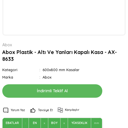
Abox
Abox Plastik - Altı Ve Yanları Kapalı Kasa - AX-
8633
Kategori
600x800 mm Kasalar
Marka
Abox
İndirimli Teklif Al
Karşılaştır
Yorum Yaz
Tavsiye Et
EBATLAR
:
EN
x
BOY
x
YÜKSEKLİK
mm