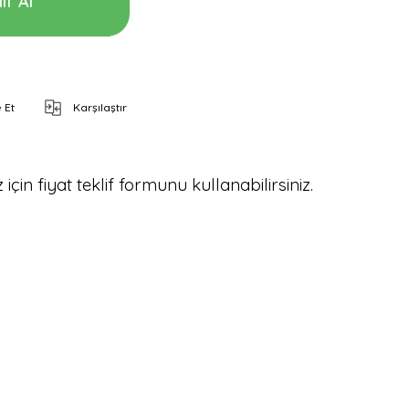
if Al
 Et
Karşılaştır
için fiyat teklif formunu kullanabilirsiniz.