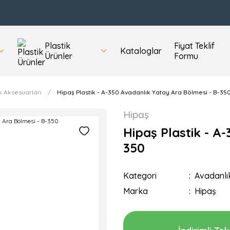
Plastik
Fiyat Teklif
Kataloglar
Ürünler
Formu
k Aksesuarları
Hipaş Plastik - A-350 Avadanlık Yatay Ara Bölmesi - B-35
Hipaş
Hipaş Plastik - A
350
Kategori
Avadanlı
Marka
Hipaş