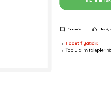
İndirimli Tekl
Yorum Yaz
Tavsiye
→
1 adet fiyatıdır.
→ Toplu alım talepleriniz 