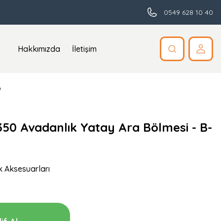
0549 628 10 40
Hakkımızda
İletişim
0
-350 Avadanlık Yatay Ara Bölmesi - B-
k Aksesuarları