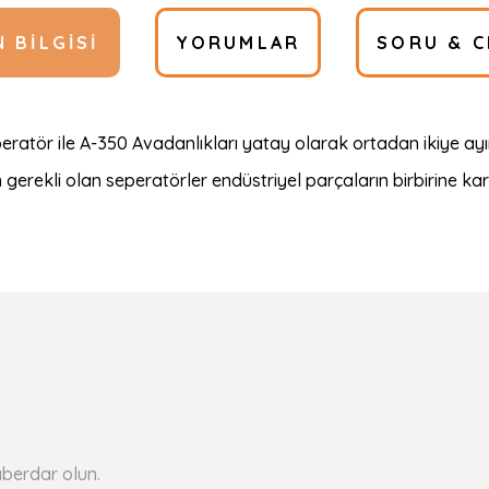
 BILGISI
YORUMLAR
SORU & C
ratör ile A-350 Avadanlıkları yatay olarak ortadan ikiye ayıra
gerekli olan seperatörler endüstriyel parçaların birbirine karış
Ürün hakkında henüz soru sorulmamış.
Bu ürüne ilk yorumu siz yapın!
Yorum Yaz
Soru Sor
berdar olun.