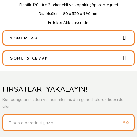
Plastik 120 litre 2 tekerlekli ve kapaklı çöp konteyneri
Dış ölçüleri: 480 x 530 x 990 mm
Enfekte Atık stikerlidir.
YORUMLAR
SORU & CEVAP
Bu ürüne ilk yorumu siz yapın!
Yorum Yaz
Ürün hakkında henüz soru sorulmamış.
FIRSATLARI YAKALAYIN!
Kampanyalarımızdan ve indirimlerimizden güncel olarak haberdar
Soru Sor
olun.