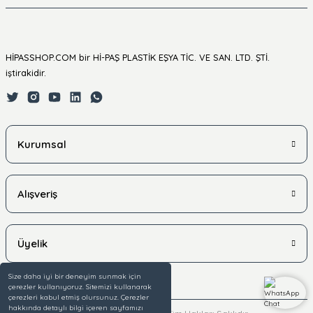
HİPASSHOP.COM bir Hİ-PAŞ PLASTİK EŞYA TİC. VE SAN. LTD. ŞTİ.
iştirakidir.
Kurumsal
Alışveriş
Üyelik
Size daha iyi bir deneyim sunmak için
çerezler kullanıyoruz. Sitemizi kullanarak
çerezleri kabul etmiş olursunuz. Çerezler
hakkında detaylı bilgi içeren sayfamızı