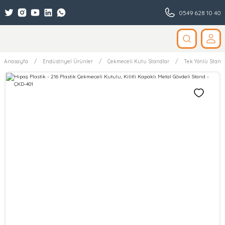
0549 628 10 40
Anasayfa
Endüstriyel Ürünler
Çekmeceli Kutu Standlar
Tek Yönlü Stand