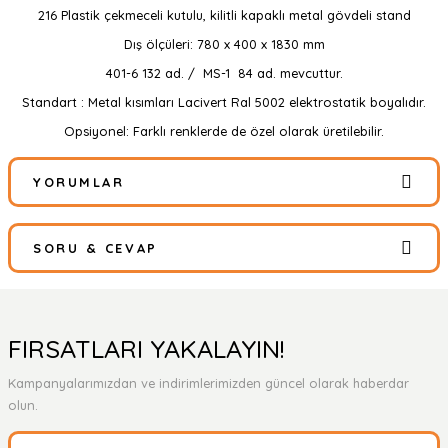
216 Plastik çekmeceli kutulu, kilitli kapaklı metal gövdeli stand
Dış ölçüleri: 780 x 400 x 1830 mm
401-6 132 ad. / MS-1 84 ad. mevcuttur.
Standart : Metal kısımları Lacivert Ral 5002 elektrostatik boyalıdır.
Opsiyonel: Farklı renklerde de özel olarak üretilebilir.
YORUMLAR
SORU & CEVAP
Bu ürüne ilk yorumu siz yapın!
Yorum Yaz
Ürün hakkında henüz soru sorulmamış.
FIRSATLARI YAKALAYIN!
Kampanyalarımızdan ve indirimlerimizden güncel olarak haberdar
Soru Sor
olun.