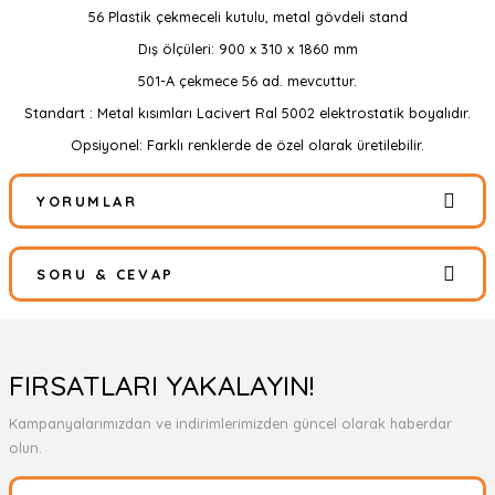
56 Plastik çekmeceli kutulu, metal gövdeli stand
Dış ölçüleri: 900 x 310 x 1860 mm
501-A çekmece 56 ad. mevcuttur.
Standart : Metal kısımları Lacivert Ral 5002 elektrostatik boyalıdır.
Opsiyonel: Farklı renklerde de özel olarak üretilebilir.
YORUMLAR
SORU & CEVAP
Bu ürüne ilk yorumu siz yapın!
Yorum Yaz
Ürün hakkında henüz soru sorulmamış.
FIRSATLARI YAKALAYIN!
Kampanyalarımızdan ve indirimlerimizden güncel olarak haberdar
Soru Sor
olun.