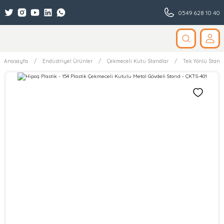
0549 628 10 40
Anasayfa
Endüstriyel Ürünler
Çekmeceli Kutu Standlar
Tek Yönlü Stand