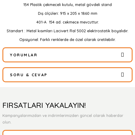
154 Plastik çekmeceli kutulu, metal gövdeli stand
Dış ölçüleri: 915 x 205 x 1860 mm
401-A 154 ad. cekmece mevcuttur.
Standart : Metal kısımları Lacivert Ral 5002 elektrostatik boyalıdır.
Opsiyonel: Farklı renklerde de özel olarak üretilebilir.
YORUMLAR
SORU & CEVAP
Bu ürüne ilk yorumu siz yapın!
Yorum Yaz
Ürün hakkında henüz soru sorulmamış.
FIRSATLARI YAKALAYIN!
Kampanyalarımızdan ve indirimlerimizden güncel olarak haberdar
Soru Sor
olun.