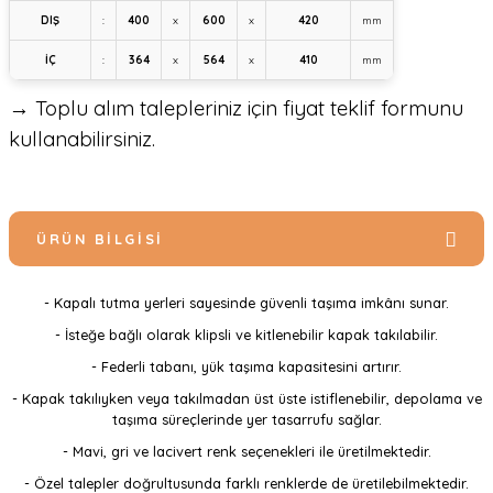
DIŞ
:
400
x
600
x
420
mm
İÇ
:
364
x
564
x
410
mm
→ Toplu alım talepleriniz için fiyat teklif formunu
kullanabilirsiniz.
ÜRÜN BILGISI
- Kapalı tutma yerleri sayesinde güvenli taşıma imkânı sunar.
- İsteğe bağlı olarak klipsli ve kitlenebilir kapak takılabilir.
- Federli tabanı, yük taşıma kapasitesini artırır.
- Kapak takılıyken veya takılmadan üst üste istiflenebilir, depolama ve
taşıma süreçlerinde yer tasarrufu sağlar.
- Mavi, gri ve lacivert renk seçenekleri ile üretilmektedir.
- Özel talepler doğrultusunda farklı renklerde de üretilebilmektedir.