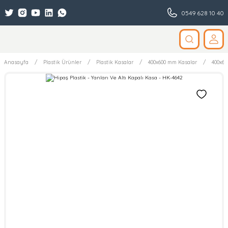
0549 628 10 40
Anasayfa
Plastik Ürünler
Plastik Kasalar
400x600 mm Kasalar
400x60