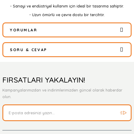
- Sanayi ve endüstriyel kullanım için ideal bir tasarıma sahiptir.
- Uzun ömürlü ve çevre dostu bir tercihtir.
YORUMLAR
SORU & CEVAP
Bu ürüne ilk yorumu siz yapın!
Yorum Yaz
Ürün hakkında henüz soru sorulmamış.
FIRSATLARI YAKALAYIN!
Kampanyalarımızdan ve indirimlerimizden güncel olarak haberdar
Soru Sor
olun.