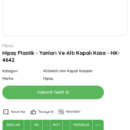
Hipaş
Hipaş Plastik - Yanları Ve Altı Kapalı Kasa - HK-
4642
Kategori
400x600 mm Kapalı Kasalar
Marka
Hipaş
İndirimli Teklif Al
Karşılaştır
Yorum Yaz
Tavsiye Et
EBATLAR
:
EN
x
BOY
x
YÜKSEKLİK
mm