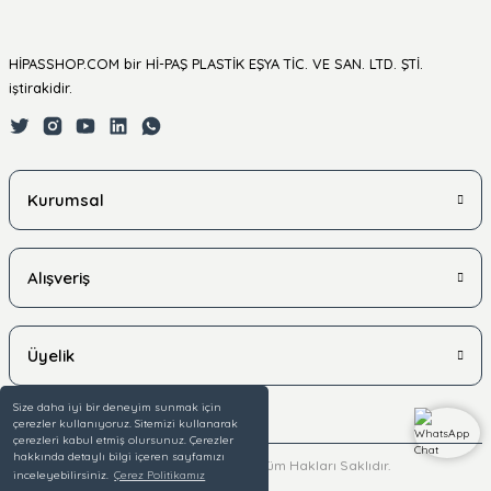
HİPASSHOP.COM bir Hİ-PAŞ PLASTİK EŞYA TİC. VE SAN. LTD. ŞTİ.
iştirakidir.
Kurumsal
Alışveriş
Üyelik
Size daha iyi bir deneyim sunmak için
çerezler kullanıyoruz. Sitemizi kullanarak
çerezleri kabul etmiş olursunuz. Çerezler
hakkında detaylı bilgi içeren sayfamızı
© 2025 hipasshop.com - Tüm Hakları Saklıdır.
inceleyebilirsiniz.
Çerez Politikamız