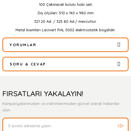
100 Çekmeceli kutulu hobi seti
Dış ölçüleri: 510 x 140 x 980 mm
321 20 Ad. / 325 80 Ad./ mevcuttur.
Metal kısımları Lacivert RAL 5002 elektrostatik boyalıdır.
YORUMLAR
SORU & CEVAP
Bu ürüne ilk yorumu siz yapın!
Yorum Yaz
Ürün hakkında henüz soru sorulmamış.
FIRSATLARI YAKALAYIN!
Kampanyalarımızdan ve indirimlerimizden güncel olarak haberdar
Soru Sor
olun.