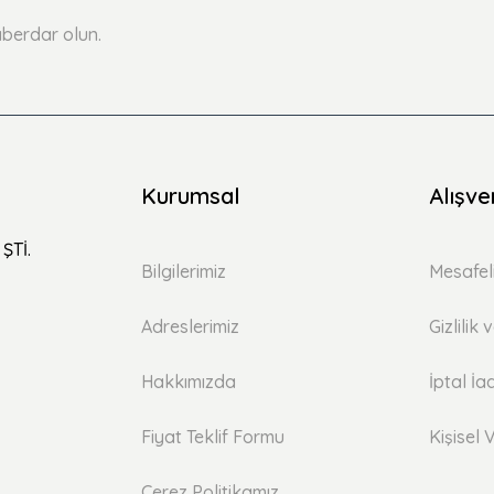
berdar olun.
Kurumsal
Alışve
ŞTİ.
Bilgilerimiz
Mesafel
Adreslerimiz
Gizlilik
Hakkımızda
İptal İa
Fiyat Teklif Formu
Kişisel V
Çerez Politikamız