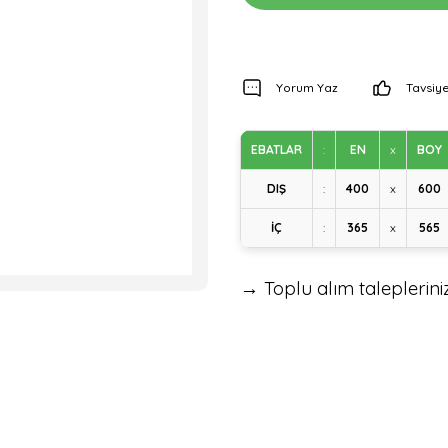
Yorum Yaz
Tavsiye
EBATLAR
:
EN
x
BOY
DIŞ
:
400
x
600
İÇ
:
365
x
565
→ Toplu alım talepleriniz 