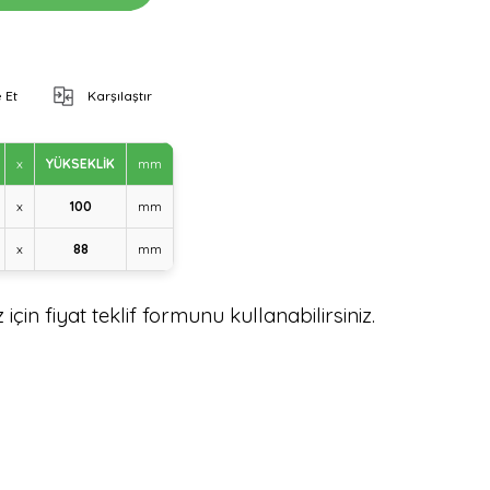
 Et
Karşılaştır
x
YÜKSEKLİK
mm
x
100
mm
x
88
mm
için fiyat teklif formunu kullanabilirsiniz.