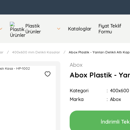
Plastik
Fiyat Teklif
Kataloglar
Ürünler
Formu
ar
400x600 mm Delikli Kasalar
Abox Plastik - Yanları Delikli Altı Ka
Abox
Abox Plastik - Yan
Kategori
400x600 
Marka
Abox
İndirimli Tekl