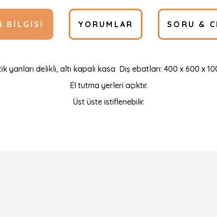
 BILGISI
YORUMLAR
SORU & C
ik yanları delikli, altı kapalı kasa Dış ebatları: 400 x 600 x 
El tutma yerleri açıktır.
Üst üste istiflenebilir.
Ürün hakkında henüz soru sorulmamış.
Bu ürüne ilk yorumu siz yapın!
Yorum Yaz
Soru Sor