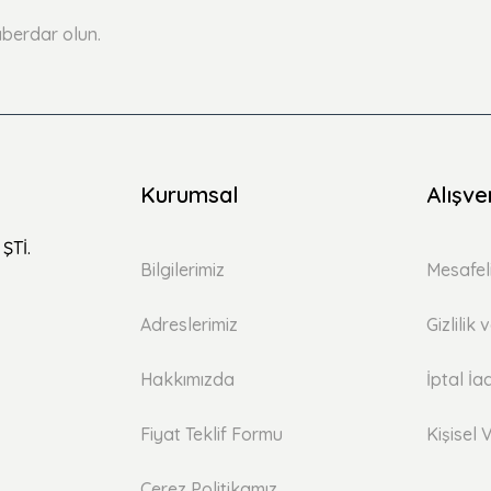
berdar olun.
Kurumsal
Alışve
ŞTİ.
Bilgilerimiz
Mesafel
Adreslerimiz
Gizlilik
Hakkımızda
İptal İa
Fiyat Teklif Formu
Kişisel V
Çerez Politikamız