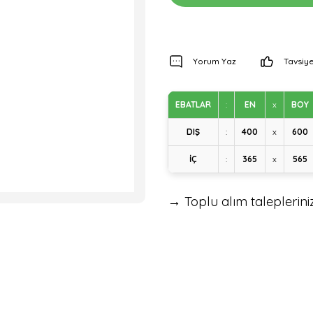
Yorum Yaz
Tavsiye
EBATLAR
:
EN
x
BOY
DIŞ
:
400
x
600
İÇ
:
365
x
565
→ Toplu alım talepleriniz 