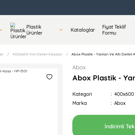
Plastik
Fiyat Teklif
Kataloglar
Ürünler
Formu
ar
400x600 mm Delikli Kasalar
Abox Plastik - Yanları Ve Altı Delikli
Abox
Abox Plastik - Yan
Kategori
400x600 
Marka
Abox
İndirimli Tekl