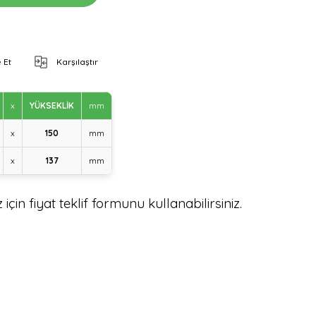
 Et
Karşılaştır
x
YÜKSEKLİK
mm
x
150
mm
x
137
mm
için fiyat teklif formunu kullanabilirsiniz.