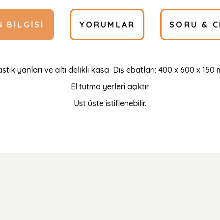
 BILGISI
YORUMLAR
SORU & C
astik yanları ve altı delikli kasa Dış ebatları: 400 x 600 x 150
El tutma yerleri açıktır.
Üst üste istiflenebilir.
Ürün hakkında henüz soru sorulmamış.
Bu ürüne ilk yorumu siz yapın!
Yorum Yaz
Soru Sor