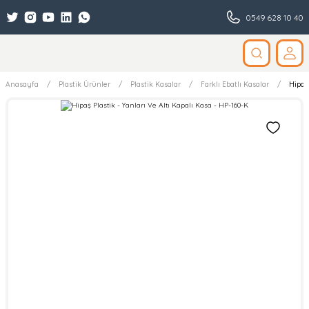
0549 628 10 40
Anasayfa
Plastik Ürünler
Plastik Kasalar
Farklı Ebatlı Kasalar
Hipaş 