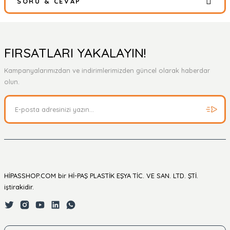
SORU & CEVAP
Bu ürüne ilk yorumu siz yapın!
Yorum Yaz
Ürün hakkında henüz soru sorulmamış.
FIRSATLARI YAKALAYIN!
Kampanyalarımızdan ve indirimlerimizden güncel olarak haberdar
Soru Sor
olun.
HİPASSHOP.COM bir Hİ-PAŞ PLASTİK EŞYA TİC. VE SAN. LTD. ŞTİ.
iştirakidir.