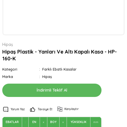
Hipaş
Hipaş Plastik - Yanları Ve Altı Kapalı Kasa - HP-
160-K
Kategori
Farklı Ebatlı Kasalar
Marka
Hipaş
İndirimli Teklif Al
Karşılaştır
Yorum Yaz
Tavsiye Et
EBATLAR
:
EN
x
BOY
x
YÜKSEKLİK
mm