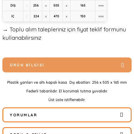
DIŞ
:
256
x
505
x
165
mm
İÇ
:
224
x
470
x
150
mm
→ Toplu alım talepleriniz için fiyat teklif formunu
kullanabilirsiniz
ÜRÜN BILGISI
Plastik yanları ve altı kapalı kasa Dış ebatları: 256 x 505 x 165 mm
Federli tabanlıdır. El korumalı tutma yuvalıdır.
Üst üste istiflenebilir.
YORUMLAR