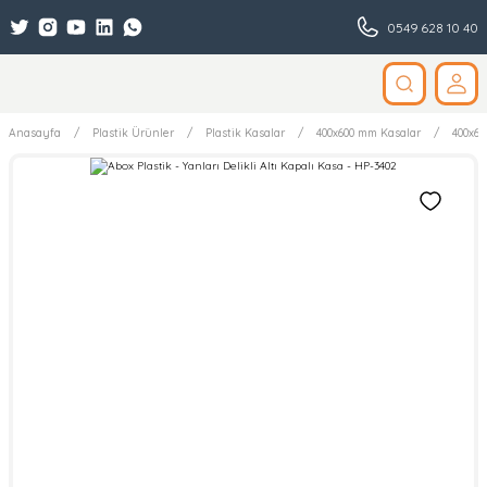
0549 628 10 40
Anasayfa
Plastik Ürünler
Plastik Kasalar
400x600 mm Kasalar
400x60