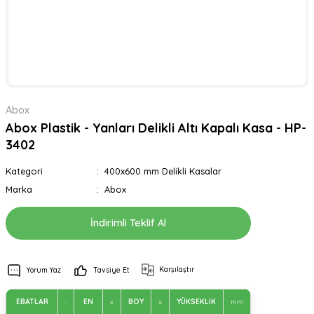
Abox
Abox Plastik - Yanları Delikli Altı Kapalı Kasa - HP-
3402
Kategori
400x600 mm Delikli Kasalar
Marka
Abox
İndirimli Teklif Al
Karşılaştır
Yorum Yaz
Tavsiye Et
EBATLAR
:
EN
x
BOY
x
YÜKSEKLİK
mm