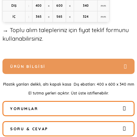
DIŞ
:
400
x
600
x
340
mm
İÇ
:
365
x
565
x
324
mm
→ Toplu alım talepleriniz için fiyat teklif formunu
kullanabilirsiniz.
ÜRÜN BILGISI
Plastik yanları delikli, altı kapalı kasa Dış ebatları: 400 x 600 x 340 mm
El tutma yerleri açıktır. Üst üste istiflenebilir.
YORUMLAR
SORU & CEVAP
Bu ürüne ilk yorumu siz yapın!