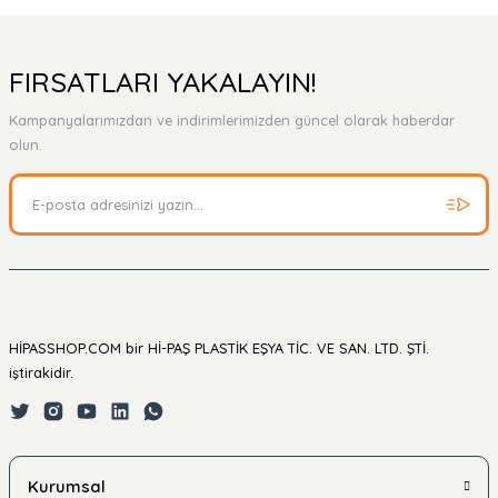
Yorum Yaz
Ürün hakkında henüz soru sorulmamış.
FIRSATLARI YAKALAYIN!
Kampanyalarımızdan ve indirimlerimizden güncel olarak haberdar
Soru Sor
olun.
HİPASSHOP.COM bir Hİ-PAŞ PLASTİK EŞYA TİC. VE SAN. LTD. ŞTİ.
iştirakidir.
Kurumsal