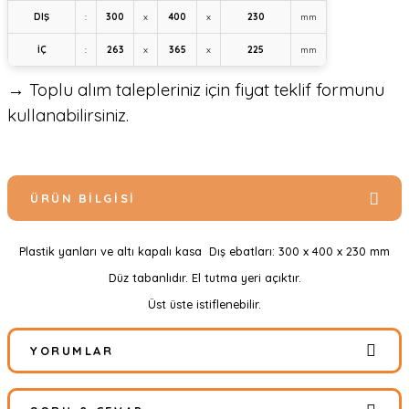
DIŞ
:
300
x
400
x
230
mm
İÇ
:
263
x
365
x
225
mm
→ Toplu alım talepleriniz için fiyat teklif formunu
kullanabilirsiniz.
ÜRÜN BILGISI
Plastik yanları ve altı kapalı kasa Dış ebatları: 300 x 400 x 230 mm
Düz tabanlıdır. El tutma yeri açıktır.
Üst üste istiflenebilir.
YORUMLAR