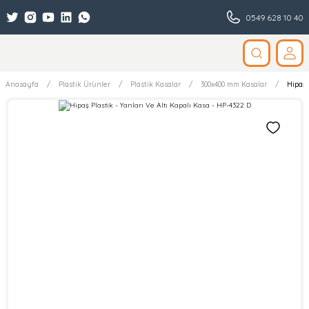
0549 628 10 40
Anasayfa
Plastik Ürünler
Plastik Kasalar
300x400 mm Kasalar
Hipaş 