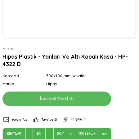
Hipaş
Hipaş Plastik - Yanları Ve Altı Kapalı Kasa - HP-
4322 D
Kategori
300x400 mm Kasalar
Marka
Hipaş
İndirimli Teklif Al
Karşılaştır
Yorum Yaz
Tavsiye Et
EBATLAR
:
EN
x
BOY
x
YÜKSEKLİK
mm