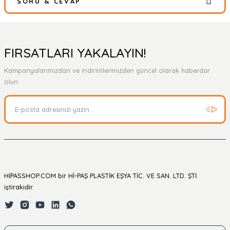
SORU & CEVAP
Bu ürüne ilk yorumu siz yapın!
Yorum Yaz
Ürün hakkında henüz soru sorulmamış.
FIRSATLARI YAKALAYIN!
Kampanyalarımızdan ve indirimlerimizden güncel olarak haberdar
Soru Sor
olun.
HİPASSHOP.COM bir Hİ-PAŞ PLASTİK EŞYA TİC. VE SAN. LTD. ŞTİ.
iştirakidir.