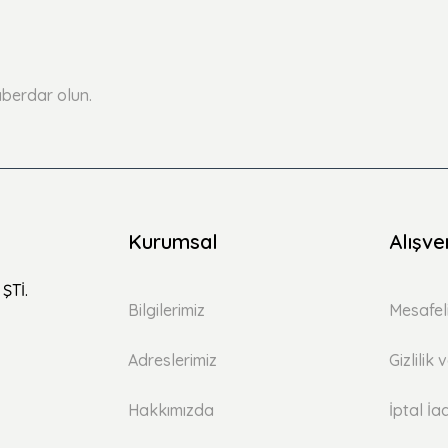
Yorum Yaz
Soru Sor
berdar olun.
Kurumsal
Alışve
ŞTİ.
Bilgilerimiz
Mesafel
Adreslerimiz
Gizlilik
Hakkımızda
İptal İa