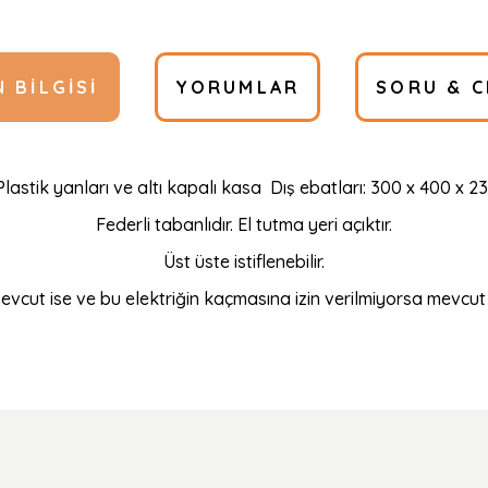
 BILGISI
YORUMLAR
SORU & C
lastik yanları ve altı kapalı kasa Dış ebatları: 300 x 400 x 
Federli tabanlıdır. El tutma yeri açıktır.
Üst üste istiflenebilir.
mevcut ise ve bu elektriğin kaçmasına izin verilmiyorsa mevcut 
Ürün hakkında henüz soru sorulmamış.
Bu ürüne ilk yorumu siz yapın!