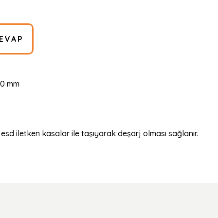
EVAP
230 mm
esd iletken kasalar ile taşıyarak deşarj olması sağlanır.