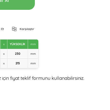
if Al
 Et
Karşılaştır
x
YÜKSEKLİK
mm
x
230
mm
x
215
mm
için fiyat teklif formunu kullanabilirsiniz.