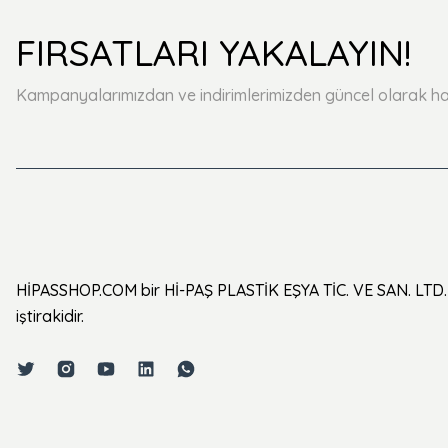
FIRSATLARI YAKALAYIN!
Kampanyalarımızdan ve indirimlerimizden güncel olarak ha
HİPASSHOP.COM bir Hİ-PAŞ PLASTİK EŞYA TİC. VE SAN. LTD. 
iştirakidir.