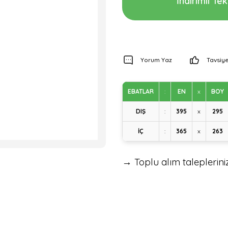
İndirimli Tekl
Yorum Yaz
Tavsiye
EBATLAR
:
EN
x
BOY
DIŞ
:
395
x
295
İÇ
:
365
x
263
→ Toplu alım talepleriniz 