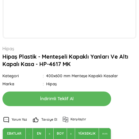
Hipaş
Hipaş Plastik - Menteşeli Kapaklı Yanları Ve Altı
Kapalı Kasa - HP-4617 MK
Kategori
400x600 mm Menteşe Kapaklı Kasalar
Marka
Hipaş
İndirimli Teklif Al
Karşılaştır
Yorum Yaz
Tavsiye Et
EBATLAR
:
EN
x
BOY
x
YÜKSEKLİK
mm