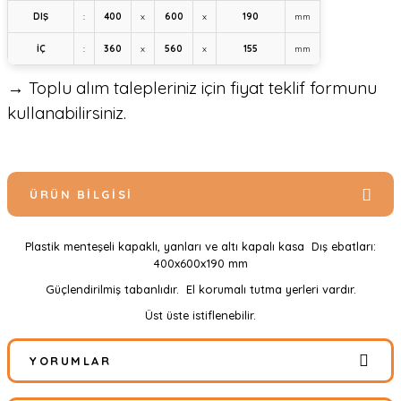
DIŞ
:
400
x
600
x
190
mm
İÇ
:
360
x
560
x
155
mm
→ Toplu alım talepleriniz için fiyat teklif formunu
kullanabilirsiniz.
ÜRÜN BILGISI
Plastik menteşeli kapaklı, yanları ve altı kapalı kasa Dış ebatları:
400x600x190 mm
Güçlendirilmiş tabanlıdır. El korumalı tutma yerleri vardır.
Üst üste istiflenebilir.
YORUMLAR