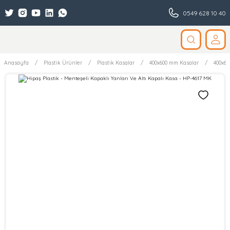
0549 628 10 40
Anasayfa
Plastik Ürünler
Plastik Kasalar
400x600 mm Kasalar
400x6