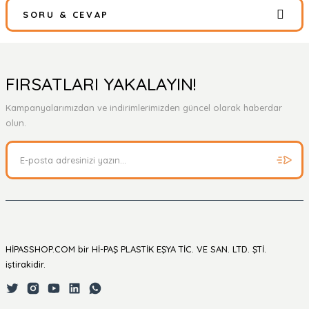
SORU & CEVAP
Bu ürüne ilk yorumu siz yapın!
Yorum Yaz
Ürün hakkında henüz soru sorulmamış.
FIRSATLARI YAKALAYIN!
Kampanyalarımızdan ve indirimlerimizden güncel olarak haberdar
Soru Sor
olun.
HİPASSHOP.COM bir Hİ-PAŞ PLASTİK EŞYA TİC. VE SAN. LTD. ŞTİ.
iştirakidir.