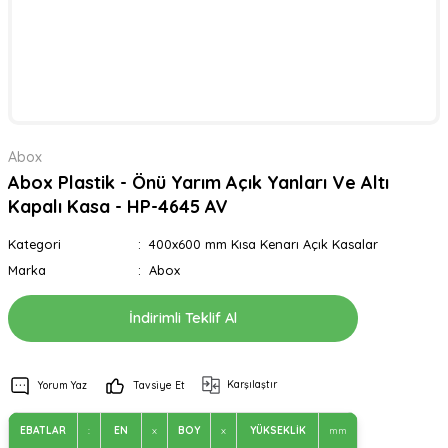
Abox
Abox Plastik - Önü Yarım Açık Yanları Ve Altı
Kapalı Kasa - HP-4645 AV
Kategori
400x600 mm Kısa Kenarı Açık Kasalar
Marka
Abox
İndirimli Teklif Al
Karşılaştır
Yorum Yaz
Tavsiye Et
EBATLAR
:
EN
x
BOY
x
YÜKSEKLİK
mm