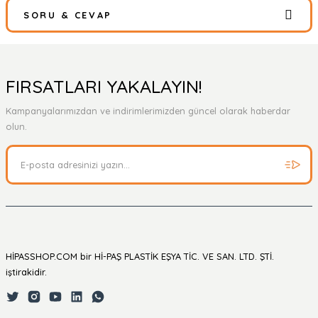
SORU & CEVAP
Bu ürüne ilk yorumu siz yapın!
Yorum Yaz
Ürün hakkında henüz soru sorulmamış.
FIRSATLARI YAKALAYIN!
Kampanyalarımızdan ve indirimlerimizden güncel olarak haberdar
Soru Sor
olun.
HİPASSHOP.COM bir Hİ-PAŞ PLASTİK EŞYA TİC. VE SAN. LTD. ŞTİ.
iştirakidir.