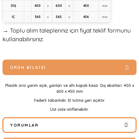
DIŞ
:
400
x
600
x
450
mm
İÇ
:
365
x
565
x
436
mm
→ Toplu alım talepleriniz için fiyat teklif formunu
kullanabilirsiniz.
ÜRÜN BILGISI
Plastik önü yarım açık, yanları ve altı kapalı kasa Dış ebatları: 400 x
600 x 450 mm
Federli tabanlıdır. El tutma yeri açıktır.
Üst üste istiflenebilir.
YORUMLAR