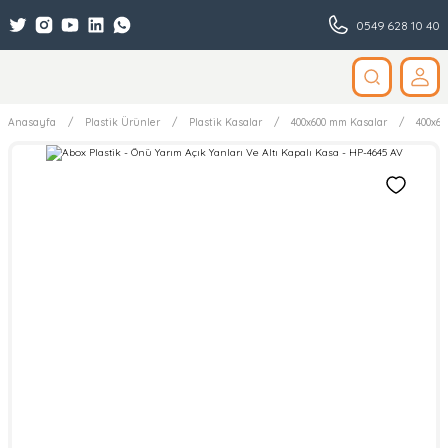
0549 628 10 40
Anasayfa
Plastik Ürünler
Plastik Kasalar
400x600 mm Kasalar
400x60