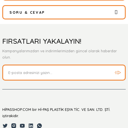
SORU & CEVAP
Bu ürüne ilk yorumu siz yapın!
Yorum Yaz
Ürün hakkında henüz soru sorulmamış.
FIRSATLARI YAKALAYIN!
Kampanyalarımızdan ve indirimlerimizden güncel olarak haberdar
Soru Sor
olun.
HİPASSHOP.COM bir Hİ-PAŞ PLASTİK EŞYA TİC. VE SAN. LTD. ŞTİ.
iştirakidir.