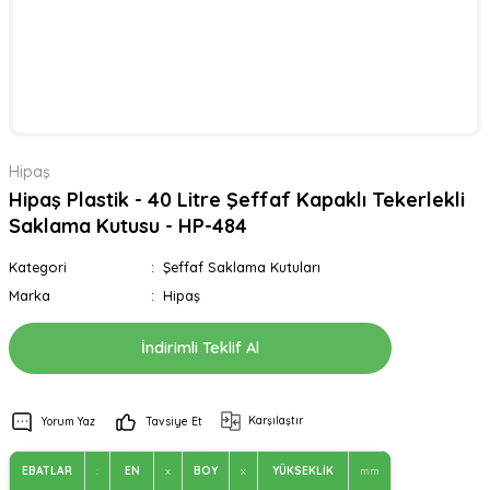
Hipaş
Hipaş Plastik - 40 Litre Şeffaf Kapaklı Tekerlekli
Saklama Kutusu - HP-484
Kategori
Şeffaf Saklama Kutuları
Marka
Hipaş
İndirimli Teklif Al
Karşılaştır
Yorum Yaz
Tavsiye Et
EBATLAR
:
EN
x
BOY
x
YÜKSEKLİK
mm