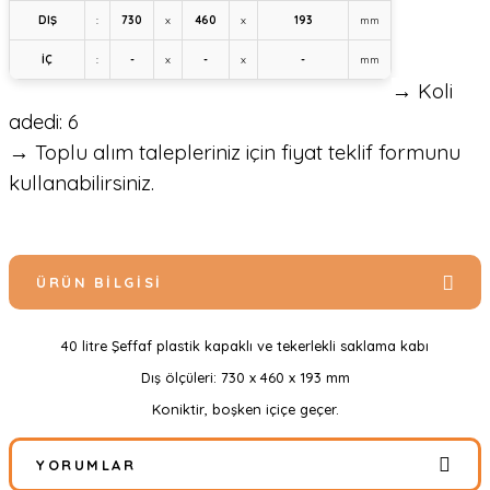
DIŞ
:
730
x
460
x
193
mm
İÇ
:
-
x
-
x
-
mm
→ Koli
adedi: 6
→ Toplu alım talepleriniz için fiyat teklif formunu
kullanabilirsiniz.
ÜRÜN BILGISI
40 litre Şeffaf plastik kapaklı ve tekerlekli saklama kabı
Dış ölçüleri: 730 x 460 x 193 mm
Koniktir, boşken içiçe geçer.
YORUMLAR