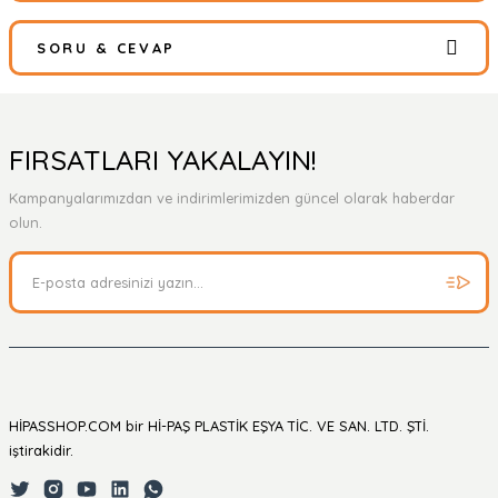
SORU & CEVAP
Bu ürüne ilk yorumu siz yapın!
Yorum Yaz
Ürün hakkında henüz soru sorulmamış.
FIRSATLARI YAKALAYIN!
Kampanyalarımızdan ve indirimlerimizden güncel olarak haberdar
Soru Sor
olun.
HİPASSHOP.COM bir Hİ-PAŞ PLASTİK EŞYA TİC. VE SAN. LTD. ŞTİ.
iştirakidir.