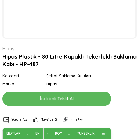
Hipaş
Hipaş Plastik - 80 Litre Kapaklı Tekerlekli Saklama
Kabı - HP-487
Kategori
Şeffaf Saklama Kutuları
Marka
Hipaş
İndirimli Teklif Al
Karşılaştır
Yorum Yaz
Tavsiye Et
EBATLAR
:
EN
x
BOY
x
YÜKSEKLİK
mm