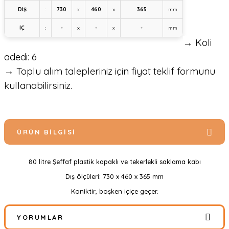
DIŞ
:
730
x
460
x
365
mm
İÇ
:
-
x
-
x
-
mm
→ Koli
adedi: 6
→ Toplu alım talepleriniz için fiyat teklif formunu
kullanabilirsiniz.
ÜRÜN BILGISI
80 litre Şeffaf plastik kapaklı ve tekerlekli saklama kabı
Dış ölçüleri: 730 x 460 x 365 mm
Koniktir, boşken içiçe geçer.
YORUMLAR