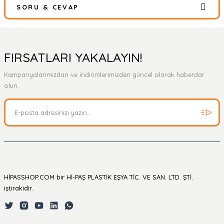
SORU & CEVAP
Bu ürüne ilk yorumu siz yapın!
Yorum Yaz
Ürün hakkında henüz soru sorulmamış.
FIRSATLARI YAKALAYIN!
Kampanyalarımızdan ve indirimlerimizden güncel olarak haberdar
Soru Sor
olun.
HİPASSHOP.COM bir Hİ-PAŞ PLASTİK EŞYA TİC. VE SAN. LTD. ŞTİ.
iştirakidir.