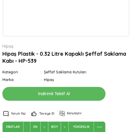
Hipaş
Hipaş Plastik - 0.32 Litre Kapaklı Şeffaf Saklama
Kabı - HP-539
Kategori
Şeffaf Saklama Kutuları
Marka
Hipaş
İndirimli Teklif Al
Karşılaştır
Yorum Yaz
Tavsiye Et
EBATLAR
:
EN
x
BOY
x
YÜKSEKLİK
mm