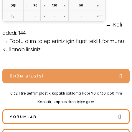
DIŞ
:
90
x
130
x
50
mm
İÇ
:
-
x
-
x
-
mm
→ Koli
adedi: 144
→ Toplu alım talepleriniz için fiyat teklif formunu
kullanabilirsiniz.
ÜRÜN BILGISI
0,32 litre Şeffaf plastik kapaklı saklama kabı 90 x 130 x 50 mm
Koniktir, kapaksızken içiçe girer.
YORUMLAR