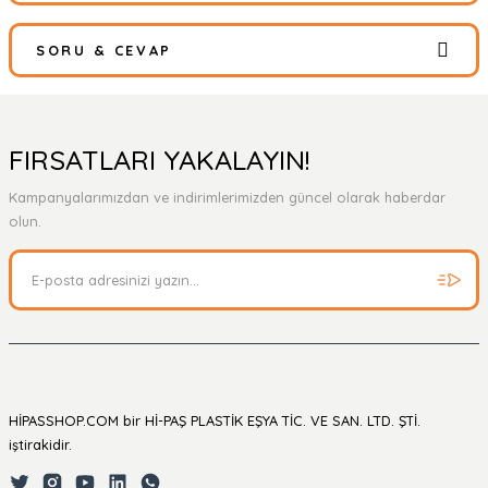
SORU & CEVAP
Bu ürüne ilk yorumu siz yapın!
Yorum Yaz
Ürün hakkında henüz soru sorulmamış.
FIRSATLARI YAKALAYIN!
Kampanyalarımızdan ve indirimlerimizden güncel olarak haberdar
Soru Sor
olun.
HİPASSHOP.COM bir Hİ-PAŞ PLASTİK EŞYA TİC. VE SAN. LTD. ŞTİ.
iştirakidir.