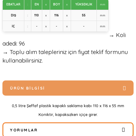
EBATLAR
:
EN
x
BOY
x
YÜKSEKLİK
mm
DIŞ
:
110
x
116
x
55
mm
İÇ
:
-
x
-
x
-
mm
→ Koli
adedi: 96
→ Toplu alım talepleriniz için fiyat teklif formunu
kullanabilirsiniz.
ÜRÜN BILGISI
0,5 litre Şeffaf plastik kapaklı saklama kabı 110 x 116 x 55 mm
Koniktir, kapaksızken içiçe girer.
YORUMLAR