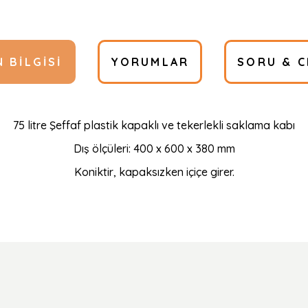
 BILGISI
YORUMLAR
SORU & C
75 litre Şeffaf plastik kapaklı ve tekerlekli saklama kabı
Dış ölçüleri: 400 x 600 x 380 mm
Koniktir, kapaksızken içiçe girer.
Ürün hakkında henüz soru sorulmamış.
Bu ürüne ilk yorumu siz yapın!