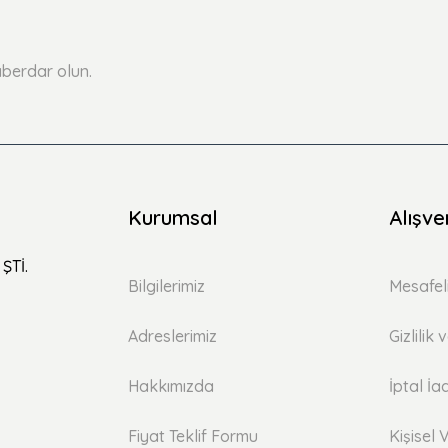
Yorum Yaz
Soru Sor
berdar olun.
Kurumsal
Alışve
ŞTİ.
Bilgilerimiz
Mesafel
Adreslerimiz
Gizlilik
Hakkımızda
İptal İa
Fiyat Teklif Formu
Kişisel V