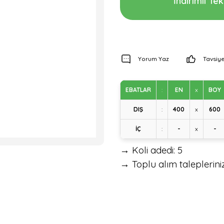
İndirimli Tekl
Yorum Yaz
Tavsiye
EBATLAR
:
EN
x
BOY
DIŞ
:
400
x
600
İÇ
:
-
x
-
→ Koli adedi: 5
→ Toplu alım talepleriniz 