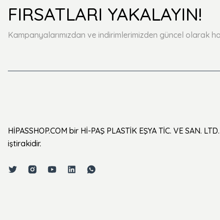
FIRSATLARI YAKALAYIN!
Kampanyalarımızdan ve indirimlerimizden güncel olarak ha
HİPASSHOP.COM bir Hİ-PAŞ PLASTİK EŞYA TİC. VE SAN. LTD. 
iştirakidir.