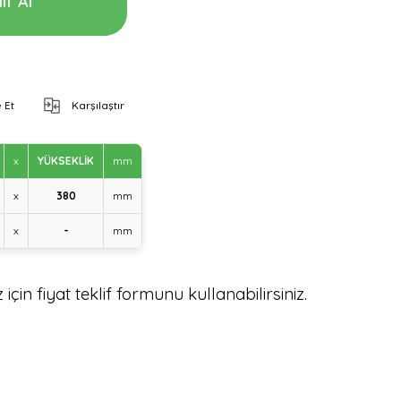
if Al
 Et
Karşılaştır
x
YÜKSEKLİK
mm
x
380
mm
x
-
mm
için fiyat teklif formunu kullanabilirsiniz.