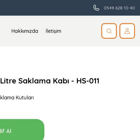
0549 628 10 40
Hakkımızda
İletişim
7 Litre Saklama Kabı - HS-011
aklama Kutuları
if Al