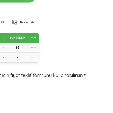
 Et
Karşılaştır
x
YÜKSEKLİK
mm
x
95
mm
x
-
mm
için fiyat teklif formunu kullanabilirsiniz.