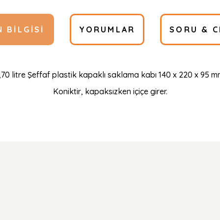
 BILGISI
YORUMLAR
SORU & C
,70 litre Şeffaf plastik kapaklı saklama kabı 140 x 220 x 95 
Koniktir, kapaksızken içiçe girer.
Ürün hakkında henüz soru sorulmamış.
Bu ürüne ilk yorumu siz yapın!
Yorum Yaz
Soru Sor