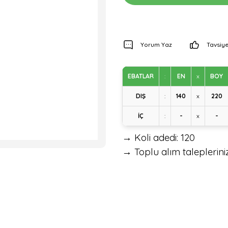
Yorum Yaz
Tavsiye
EBATLAR
:
EN
x
BOY
DIŞ
:
140
x
220
İÇ
:
-
x
-
→ Koli adedi: 120
→ Toplu alım talepleriniz 