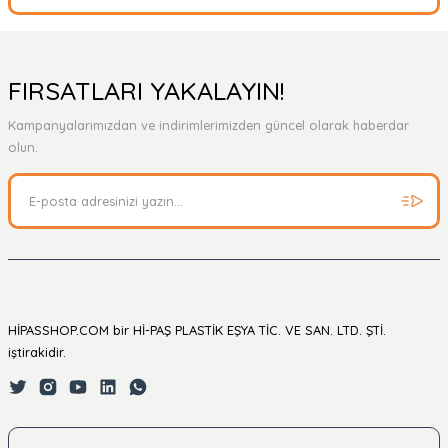
Bu ürüne ilk yorumu siz yapın!
Yorum Yaz
Ürün hakkında henüz soru sorulmamış.
FIRSATLARI YAKALAYIN!
Kampanyalarımızdan ve indirimlerimizden güncel olarak haberdar
Soru Sor
olun.
HİPASSHOP.COM bir Hİ-PAŞ PLASTİK EŞYA TİC. VE SAN. LTD. ŞTİ.
iştirakidir.