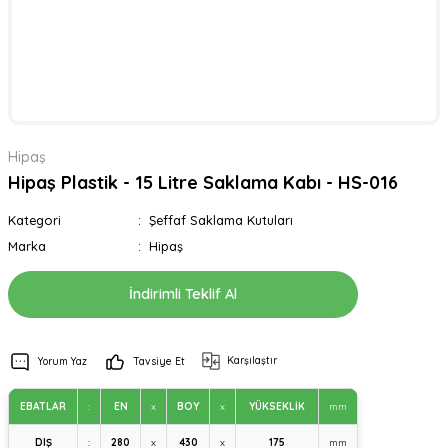
Hipaş
Hipaş Plastik - 15 Litre Saklama Kabı - HS-016
Kategori
Şeffaf Saklama Kutuları
Marka
Hipaş
İndirimli Teklif Al
Karşılaştır
Yorum Yaz
Tavsiye Et
EBATLAR
:
EN
x
BOY
x
YÜKSEKLİK
mm
DIŞ
:
280
x
430
x
175
mm