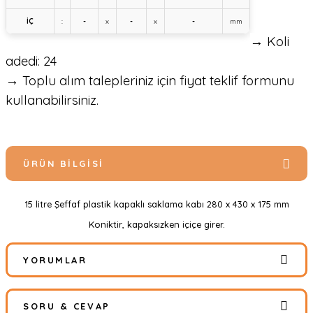
İÇ
:
-
x
-
x
-
mm
→ Koli
adedi: 24
→ Toplu alım talepleriniz için fiyat teklif formunu
kullanabilirsiniz.
ÜRÜN BILGISI
15 litre Şeffaf plastik kapaklı saklama kabı 280 x 430 x 175 mm
Koniktir, kapaksızken içiçe girer.
YORUMLAR
SORU & CEVAP