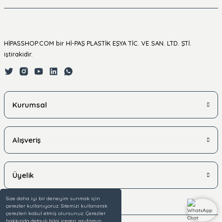
HİPASSHOP.COM bir Hİ-PAŞ PLASTİK EŞYA TİC. VE SAN. LTD. ŞTİ.
iştirakidir.
Kurumsal
Alışveriş
Üyelik
Size daha iyi bir deneyim sunmak için
çerezler kullanıyoruz. Sitemizi kullanarak
çerezleri kabul etmiş olursunuz. Çerezler
hakkında detaylı bilgi içeren sayfamızı