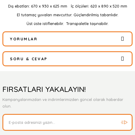
Dış ebatları: 670 x 930 x 625 mm İç ölçüleri: 620 x 890 x 520 mm
El tutamaç yuvaları mevcuttur. Güçlendirilmiş tabanlıdır.
Üst üste istiflenebilir. Transpaletle taşınabilir.
YORUMLAR
SORU & CEVAP
Bu ürüne ilk yorumu siz yapın!
Yorum Yaz
Ürün hakkında henüz soru sorulmamış.
FIRSATLARI YAKALAYIN!
Kampanyalarımızdan ve indirimlerimizden güncel olarak haberdar
Soru Sor
olun.