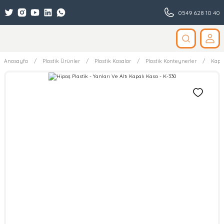
0549 628 10 40
Anasayfa
Plastik Ürünler
Plastik Kasalar
Plastik Konteynerler
Kapa