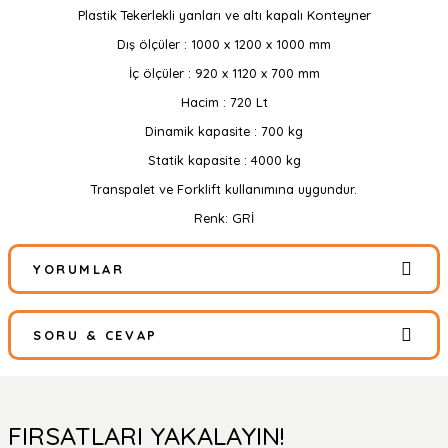
Plastik Tekerlekli yanları ve altı kapalı Konteyner
Dış ölçüler : 1000 x 1200 x 1000 mm
İç ölçüler : 920 x 1120 x 700 mm
Hacim : 720 Lt
Dinamik kapasite : 700 kg
Statik kapasite : 4000 kg
Transpalet ve Forklift kullanımına uygundur.
Renk: GRİ
YORUMLAR
SORU & CEVAP
Bu ürüne ilk yorumu siz yapın!
Yorum Yaz
Ürün hakkında henüz soru sorulmamış.
FIRSATLARI YAKALAYIN!