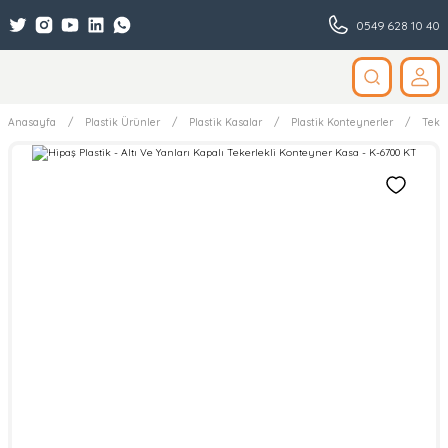
0549 628 10 40
Anasayfa
Plastik Ürünler
Plastik Kasalar
Plastik Konteynerler
Teker