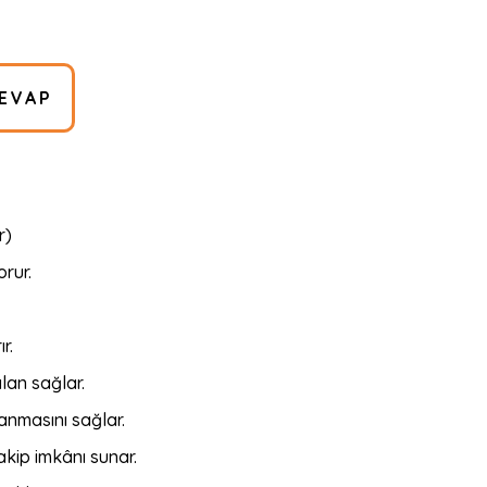
EVAP
r)
rur.
r.
lan sağlar.
anmasını sağlar.
takip imkânı sunar.