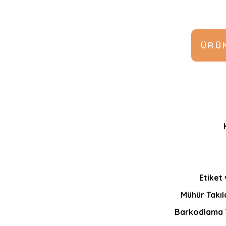
ÜRÜN
Etiket 
Mühür Takıla
Barkodlama Y