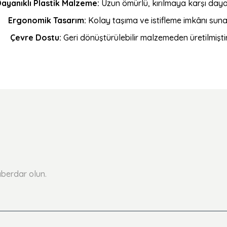
ayanıklı Plastik Malzeme:
Uzun ömürlü, kırılmaya karşı dayan
Ergonomik Tasarım:
Kolay taşıma ve istifleme imkânı suna
Çevre Dostu:
Geri dönüştürülebilir malzemeden üretilmiştir
Ürün hakkında henüz soru sorulmamış.
Bu ürüne ilk yorumu siz yapın!
Yorum Yaz
Soru Sor
berdar olun.