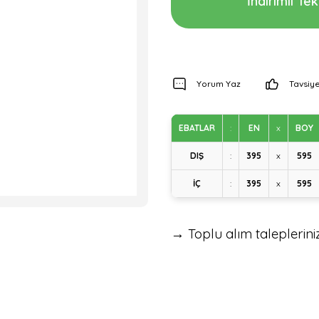
İndirimli Tekl
Yorum Yaz
Tavsiye
EBATLAR
:
EN
x
BOY
DIŞ
:
395
x
595
İÇ
:
395
x
595
→ Toplu alım talepleriniz 