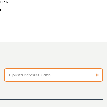
ıklı.
r.
.