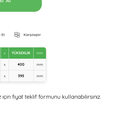
if Al
 Et
Karşılaştır
x
YÜKSEKLİK
mm
x
400
mm
x
395
mm
için fiyat teklif formunu kullanabilirsiniz.