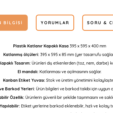
 BILGISI
YORUMLAR
SORU & C
Plastik Katlanır Kapaklı Kasa
395 x 595 x 400 mm
Katlanmış ölçüleri:
395 x 595 x 85 mm (yer tasarrufu sağla
Kapaklı Tasarım:
Ürünleri dış etkenlerden (toz, nem, darbe) ko
El mandalı:
Katlanması ve açılmasınını sağlar.
Kanban Etiket Yuvası:
Stok ve üretim yönetimini kolaylaştırı
ve Barkod Yerleri:
Ürün bilgileri ve barkod takibi için uygun a
bilir Özellik:
Ürünlerin güvenli bir şekilde taşınmasını ve sakl
apılabilir:
Etiket yerlerine barkod eklenebilir, hızlı ve kolay 