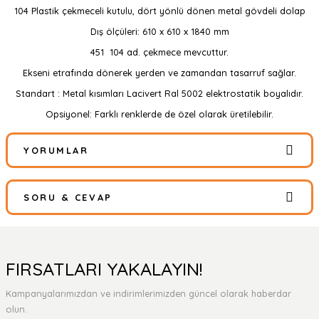
104 Plastik çekmeceli kutulu, dört yönlü dönen metal gövdeli dolap
Dış ölçüleri: 610 x 610 x 1840 mm
451 104 ad. çekmece mevcuttur.
Ekseni etrafında dönerek yerden ve zamandan tasarruf sağlar.
Standart : Metal kısımları Lacivert Ral 5002 elektrostatik boyalıdır.
Opsiyonel: Farklı renklerde de özel olarak üretilebilir.
YORUMLAR
SORU & CEVAP
Bu ürüne ilk yorumu siz yapın!
Yorum Yaz
Ürün hakkında henüz soru sorulmamış.
FIRSATLARI YAKALAYIN!
Kampanyalarımızdan ve indirimlerimizden güncel olarak haberdar
Soru Sor
olun.