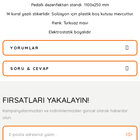
Pedallı dezenfektan standı 1100x250 mm
14 kural yazılı stikerlidir. Solüsyon için plastik boş kutusu mevcuttur.
Renk: Turkuaz mavi
Elektrostatik boyalıdır.
YORUMLAR
SORU & CEVAP
Bu ürüne ilk yorumu siz yapın!
Yorum Yaz
Ürün hakkında henüz soru sorulmamış.
FIRSATLARI YAKALAYIN!
Kampanyalarımızdan ve indirimlerimizden güncel olarak haberdar
Soru Sor
olun.