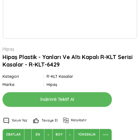
Hipaş
Hipaş Plastik - Yanları Ve Altı Kapalı R-KLT Serisi
Kasalar - R-KLT-6429
Kategori
R-KLT Kasalar
Marka
Hipaş
İndirimli Teklif Al
Karşılaştır
Yorum Yaz
Tavsiye Et
EBATLAR
:
EN
x
BOY
x
YÜKSEKLİK
mm