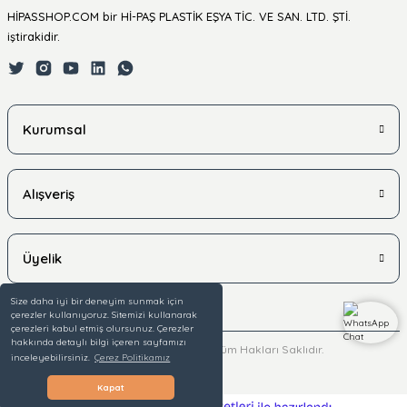
HİPASSHOP.COM bir Hİ-PAŞ PLASTİK EŞYA TİC. VE SAN. LTD. ŞTİ.
iştirakidir.
Kurumsal
Alışveriş
Üyelik
Size daha iyi bir deneyim sunmak için
çerezler kullanıyoruz. Sitemizi kullanarak
çerezleri kabul etmiş olursunuz. Çerezler
hakkında detaylı bilgi içeren sayfamızı
© 2025 hipasshop.com - Tüm Hakları Saklıdır.
inceleyebilirsiniz.
Çerez Politikamız
Kapat
ideasoft
ile