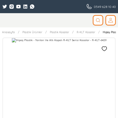
0549 628 10 40
Anasayfa
Plastik Ürünler
Plastik Kasalar
R-KLT Kasalar
Hipaş Plasti