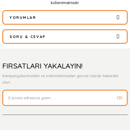
kullanılmaktadır.
YORUMLAR
SORU & CEVAP
Bu ürüne ilk yorumu siz yapın!
Yorum Yaz
Ürün hakkında henüz soru sorulmamış.
FIRSATLARI YAKALAYIN!
Kampanyalarımızdan ve indirimlerimizden güncel olarak haberdar
Soru Sor
olun.