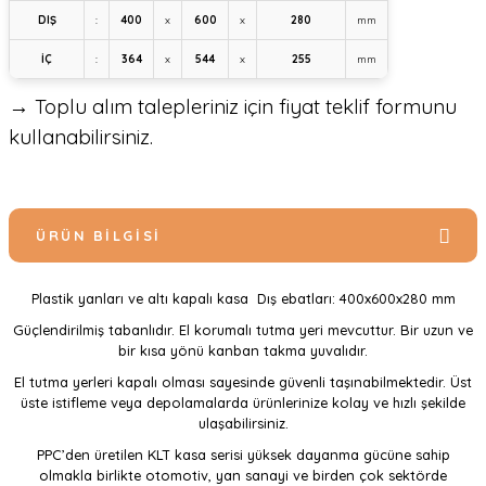
DIŞ
:
400
x
600
x
280
mm
İÇ
:
364
x
544
x
255
mm
→ Toplu alım talepleriniz için fiyat teklif formunu
kullanabilirsiniz.
ÜRÜN BILGISI
Plastik yanları ve altı kapalı kasa Dış ebatları: 400x600x280 mm
Güçlendirilmiş tabanlıdır. El korumalı tutma yeri mevcuttur. Bir uzun ve
bir kısa yönü kanban takma yuvalıdır.
El tutma yerleri kapalı olması sayesinde güvenli taşınabilmektedir. Üst
üste istifleme veya depolamalarda ürünlerinize kolay ve hızlı şekilde
ulaşabilirsiniz.
PPC’den üretilen KLT kasa serisi yüksek dayanma gücüne sahip
olmakla birlikte otomotiv, yan sanayi ve birden çok sektörde