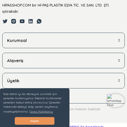
HİPASSHOP.COM bir Hİ-PAŞ PLASTİK EŞYA TİC. VE SAN. LTD. ŞTİ.
iştirakidir.
Kurumsal
Alışveriş
Üyelik
Size daha iyi bir deneyim sunmak için
çerezler kullanıyoruz. Sitemizi kullanarak
çerezleri kabul etmiş olursunuz. Çerezler
hakkında detaylı bilgi içeren sayfamızı
© 2025 hipasshop.com - Tüm Hakları Saklıdır.
inceleyebilirsiniz.
Çerez Politikamız
Kapat
ideasoft
ile