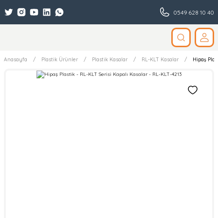
0549 628 10 40
Anasayfa
Plastik Ürünler
Plastik Kasalar
RL-KLT Kasalar
Hipaş Plas