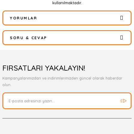
kullanılmaktadır.
YORUMLAR
SORU & CEVAP
Bu ürüne ilk yorumu siz yapın!
Yorum Yaz
Ürün hakkında henüz soru sorulmamış.
FIRSATLARI YAKALAYIN!
Kampanyalarımızdan ve indirimlerimizden güncel olarak haberdar
Soru Sor
olun.