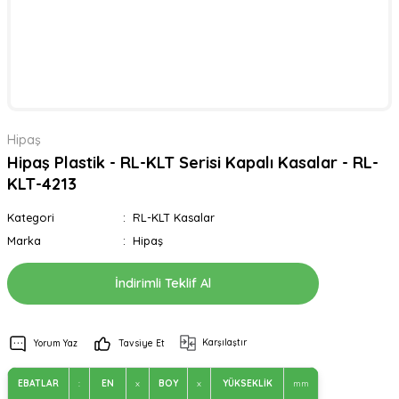
Hipaş
Hipaş Plastik - RL-KLT Serisi Kapalı Kasalar - RL-
KLT-4213
Kategori
RL-KLT Kasalar
Marka
Hipaş
İndirimli Teklif Al
Karşılaştır
Yorum Yaz
Tavsiye Et
EBATLAR
:
EN
x
BOY
x
YÜKSEKLİK
mm