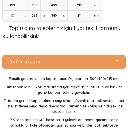
DIŞ
:
300
x
400
x
215
mm
İÇ
:
265
x
340
x
211
mm
→ Toplu alım talepleriniz için fiyat teklif formunu
kullanabilirsiniz.
ÜRÜN BILGISI
Plastik yanları ve altı kapalı kasa Dış ebatları: 300x400x215 mm
Düz tabanlıdır. El korumalı tutma yeri mevcuttur. Bir uzun ve bir kısa
yönü kanban takma yuvalıdır.
El tutma yerleri kapalı olması sayesinde güvenli taşınabilmektedir. Üst
üste istifleme veya depolamalarda ürünlerinize kolay ve hızlı şekilde
ulaşabilirsiniz.
PPC’den üretilen KLT kasa serisi yüksek dayanma gücüne sahip
olmakla birlikte otomotiv, yan sanayi ve birden çok sektörde