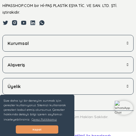
HİPASSHOP.COM bir Hİ-PAŞ PLASTİK EŞYA TİC. VE SAN. LTD. ŞTİ.
iştirakidir.
Kurumsal
Alışveriş
Üyelik
Size daha iyi bir deneyim sunmak için
çerezler kullanıyoruz. Sitemizi kullanarak
çerezleri kabul etmiş olursunuz. Çerezler
hakkında detaylı bilgi içeren sayfamızı
© 2025 hipasshop.com - Tüm Hakları Saklıdır.
inceleyebilirsiniz.
Çerez Politikamız
Kapat
ideasoft
ile