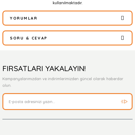
kullanılmaktadır.
YORUMLAR
SORU & CEVAP
Bu ürüne ilk yorumu siz yapın!
Yorum Yaz
Ürün hakkında henüz soru sorulmamış.
FIRSATLARI YAKALAYIN!
Kampanyalarımızdan ve indirimlerimizden güncel olarak haberdar
Soru Sor
olun.