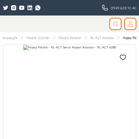
0549 628 10 40
Anasayfa
Plastik Ürünler
Plastik Kasalar
RL-KLT Kasalar
Hipaş Plas