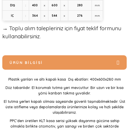
DIŞ
:
400
x
600
x
280
mm
İÇ
:
364
x
544
x
276
mm
→ Toplu alım talepleriniz için fiyat teklif formunu
kullanabilirsiniz.
ÜRÜN BILGISI
Plastik yanları ve altı kapalı kasa Dış ebatları: 400x600x280 mm
Düz tabanlıdır. El korumalı tutma yeri mevcuttur. Bir uzun ve bir kısa
yönü kanban takma yuvalıdır.
El tutma yerleri kapalı olması sayesinde güvenli taşınabilmektedir. Üst
üste istifleme veya depolamalarda ürünlerinize kolay ve hızlı şekilde
ulaşabilirsiniz.
PPC’den üretilen KLT kasa serisi yüksek dayanma gücüne sahip
olmakla birlikte otomotiv, yan sanayi ve birden çok sektörde