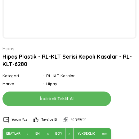
Hipaş
Hipaş Plastik - RL-KLT Serisi Kapalı Kasalar - RL-
KLT-6280
Kategori
RL-KLT Kasalar
Marka
Hipaş
İndirimli Teklif Al
Karşılaştır
Yorum Yaz
Tavsiye Et
EBATLAR
:
EN
x
BOY
x
YÜKSEKLİK
mm