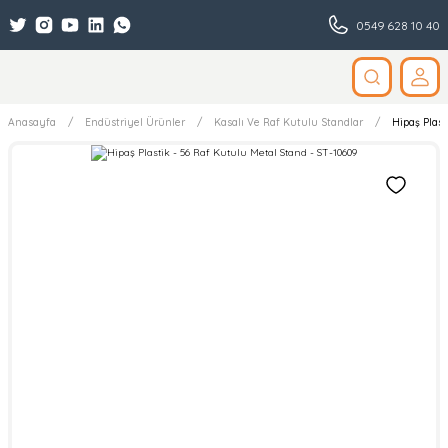
0549 628 10 40
Anasayfa
Endüstriyel Ürünler
Kasalı Ve Raf Kutulu Standlar
Hipaş Plast