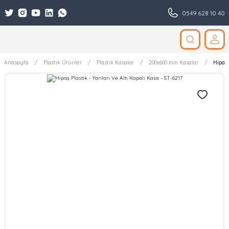
0549 628 10 40
Anasayfa
Plastik Ürünler
Plastik Kasalar
200x600 mm Kasalar
Hipaş 