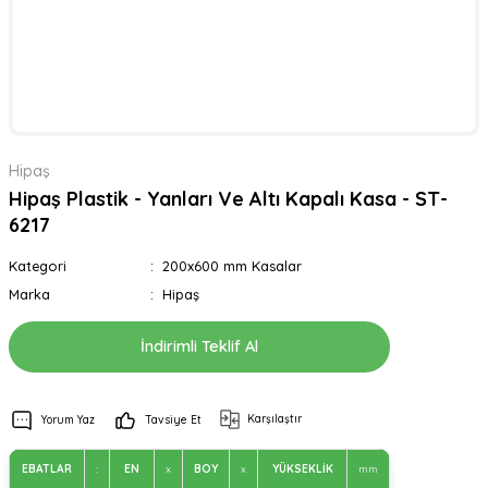
Hipaş
Hipaş Plastik - Yanları Ve Altı Kapalı Kasa - ST-
6217
Kategori
200x600 mm Kasalar
Marka
Hipaş
İndirimli Teklif Al
Karşılaştır
Yorum Yaz
Tavsiye Et
EBATLAR
:
EN
x
BOY
x
YÜKSEKLİK
mm