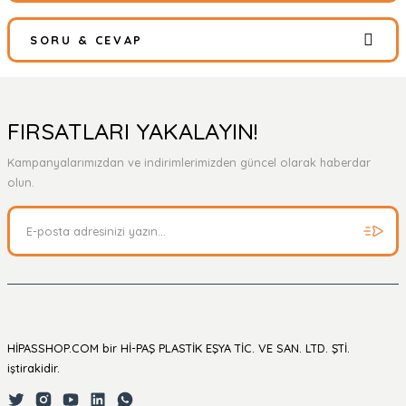
SORU & CEVAP
Bu ürüne ilk yorumu siz yapın!
Yorum Yaz
Ürün hakkında henüz soru sorulmamış.
FIRSATLARI YAKALAYIN!
Kampanyalarımızdan ve indirimlerimizden güncel olarak haberdar
Soru Sor
olun.
HİPASSHOP.COM bir Hİ-PAŞ PLASTİK EŞYA TİC. VE SAN. LTD. ŞTİ.
iştirakidir.