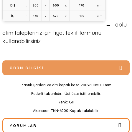
DIŞ
:
200
x
600
x
170
mm
İÇ
:
170
x
570
x
155
mm
→ Toplu
alım talepleriniz için fiyat teklif formunu
kullanabilirsiniz.
ÜRÜN BILGISI
Plastik yanları ve altı kapalı kasa 200x600x170 mm
Federli tabanlıdır. Üst üste istiflenebilir.
Renk: Gri
Aksesuar: TKN-6200 Kapak takılabilir.
YORUMLAR