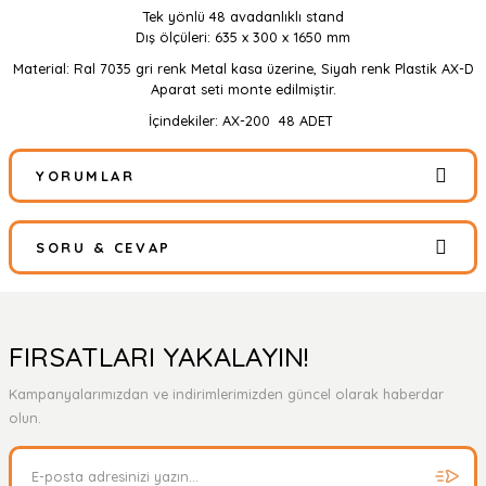
Tek yönlü 48 avadanlıklı stand
Dış ölçüleri: 635 x 300 x 1650 mm
Material: Ral 7035 gri renk Metal kasa üzerine, Siyah renk Plastik AX-D
Aparat seti monte edilmiştir.
İçindekiler: AX-200 48 ADET
YORUMLAR
SORU & CEVAP
Bu ürüne ilk yorumu siz yapın!
Yorum Yaz
Ürün hakkında henüz soru sorulmamış.
FIRSATLARI YAKALAYIN!
Kampanyalarımızdan ve indirimlerimizden güncel olarak haberdar
Soru Sor
olun.