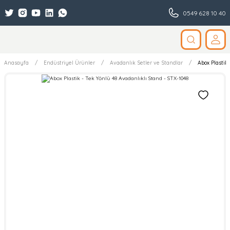
0549 628 10 40
Anasayfa
Endüstriyel Ürünler
Avadanlık Setler ve Standlar
Abox Plastik