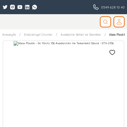
0549 628 10 40
Anasayfa
Endüstriyel Ürünler
Avadanlık Setler ve Standlar
Abox Plastik 