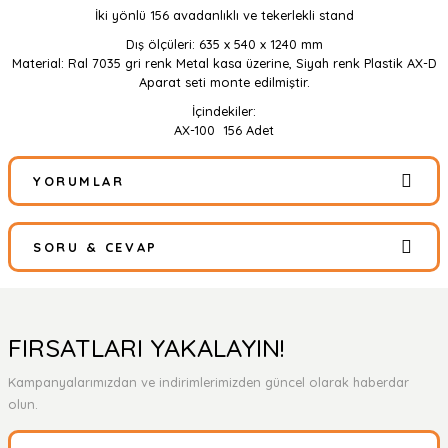
İki yönlü 156 avadanlıklı ve tekerlekli stand
Dış ölçüleri: 635 x 540 x 1240 mm
Material: Ral 7035 gri renk Metal kasa üzerine, Siyah renk Plastik AX-D
Aparat seti monte edilmiştir.
İçindekiler:
AX-100 156 Adet
YORUMLAR
SORU & CEVAP
Bu ürüne ilk yorumu siz yapın!
Yorum Yaz
Ürün hakkında henüz soru sorulmamış.
FIRSATLARI YAKALAYIN!
Kampanyalarımızdan ve indirimlerimizden güncel olarak haberdar
Soru Sor
olun.