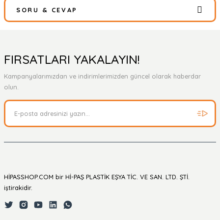
SORU & CEVAP
Bu ürüne ilk yorumu siz yapın!
Yorum Yaz
Ürün hakkında henüz soru sorulmamış.
FIRSATLARI YAKALAYIN!
Kampanyalarımızdan ve indirimlerimizden güncel olarak haberdar
Soru Sor
olun.
HİPASSHOP.COM bir Hİ-PAŞ PLASTİK EŞYA TİC. VE SAN. LTD. ŞTİ.
iştirakidir.