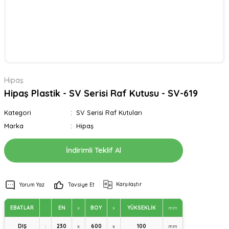
Hipaş
Hipaş Plastik - SV Serisi Raf Kutusu - SV-619
Kategori
SV Serisi Raf Kutuları
Marka
Hipaş
İndirimli Teklif Al
Karşılaştır
Yorum Yaz
Tavsiye Et
EBATLAR
:
EN
x
BOY
x
YÜKSEKLİK
mm
DIŞ
:
230
x
600
x
100
mm