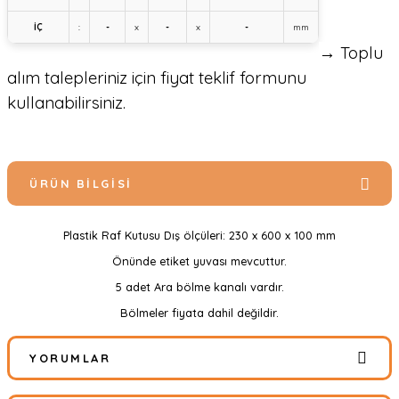
İÇ
:
-
x
-
x
-
mm
→ Toplu
alım talepleriniz için fiyat teklif formunu
kullanabilirsiniz.
ÜRÜN BILGISI
Plastik Raf Kutusu Dış ölçüleri: 230 x 600 x 100 mm
Önünde etiket yuvası mevcuttur.
5 adet Ara bölme kanalı vardır.
Bölmeler fiyata dahil değildir.
YORUMLAR