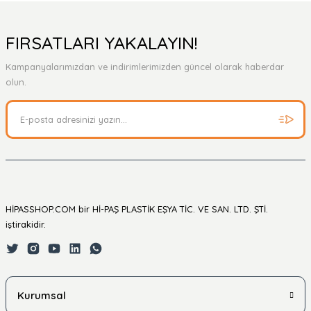
Yorum Yaz
Ürün hakkında henüz soru sorulmamış.
FIRSATLARI YAKALAYIN!
Kampanyalarımızdan ve indirimlerimizden güncel olarak haberdar
Soru Sor
olun.
HİPASSHOP.COM bir Hİ-PAŞ PLASTİK EŞYA TİC. VE SAN. LTD. ŞTİ.
iştirakidir.
Kurumsal