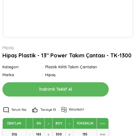
Hipaş
Hipaş Plastik - 13'' Power Takım Çantası - TK-1300
Kategori
Plastik Kilitli Takım Çantaları
Marka
Hipaş
İndirimli Teklif Al
Karşılaştır
Yorum Yaz
Tavsiye Et
EBATLAR
:
EN
x
BOY
x
YÜKSEKLİK
mm
DIŞ
:
165
x
300
x
135
mm