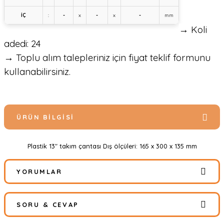
İÇ
:
-
x
-
x
-
mm
→ Koli
adedi: 24
→ Toplu alım talepleriniz için fiyat teklif formunu
kullanabilirsiniz.
ÜRÜN BILGISI
Plastik 13" takım çantası Dış ölçüleri: 165 x 300 x 135 mm
YORUMLAR
SORU & CEVAP
Bu ürüne ilk yorumu siz yapın!