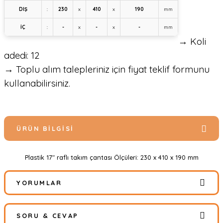
DIŞ
:
230
x
410
x
190
mm
İÇ
:
-
x
-
x
-
mm
→ Koli
adedi: 12
→ Toplu alım talepleriniz için fiyat teklif formunu
kullanabilirsiniz.
ÜRÜN BILGISI
Plastik 17" raflı takım çantası Ölçüleri: 230 x 410 x 190 mm
YORUMLAR
SORU & CEVAP