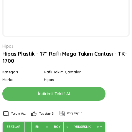
Hipaş
Hipaş Plastik - 17'' Raflı Mega Takım Çantası - TK-
1700
Kategori
Raflı Takım Çantaları
Marka
Hipaş
İndirimli Teklif Al
Karşılaştır
Yorum Yaz
Tavsiye Et
EBATLAR
:
EN
x
BOY
x
YÜKSEKLİK
mm