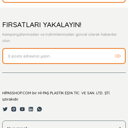
Bu ürüne ilk yorumu siz yapın!
Yorum Yaz
Ürün hakkında henüz soru sorulmamış.
FIRSATLARI YAKALAYIN!
Kampanyalarımızdan ve indirimlerimizden güncel olarak haberdar
Soru Sor
olun.
HİPASSHOP.COM bir Hİ-PAŞ PLASTİK EŞYA TİC. VE SAN. LTD. ŞTİ.
iştirakidir.